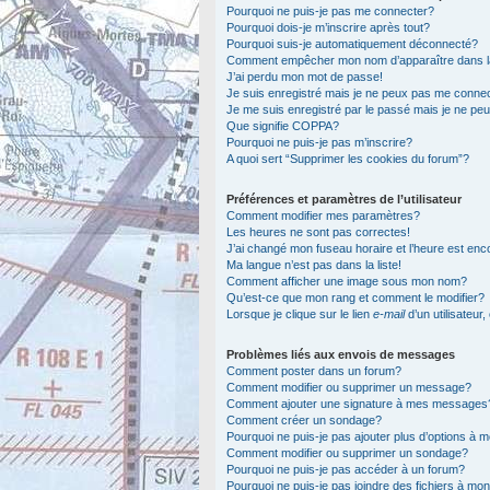
Pourquoi ne puis-je pas me connecter?
Pourquoi dois-je m’inscrire après tout?
Pourquoi suis-je automatiquement déconnecté?
Comment empêcher mon nom d’apparaître dans la l
J’ai perdu mon mot de passe!
Je suis enregistré mais je ne peux pas me connec
Je me suis enregistré par le passé mais je ne pe
Que signifie COPPA?
Pourquoi ne puis-je pas m’inscrire?
A quoi sert “Supprimer les cookies du forum”?
Préférences et paramètres de l’utilisateur
Comment modifier mes paramètres?
Les heures ne sont pas correctes!
J’ai changé mon fuseau horaire et l’heure est enc
Ma langue n’est pas dans la liste!
Comment afficher une image sous mon nom?
Qu’est-ce que mon rang et comment le modifier?
Lorsque je clique sur le lien
e-mail
d’un utilisateu
Problèmes liés aux envois de messages
Comment poster dans un forum?
Comment modifier ou supprimer un message?
Comment ajouter une signature à mes messages
Comment créer un sondage?
Pourquoi ne puis-je pas ajouter plus d’options à
Comment modifier ou supprimer un sondage?
Pourquoi ne puis-je pas accéder à un forum?
Pourquoi ne puis-je pas joindre des fichiers à m