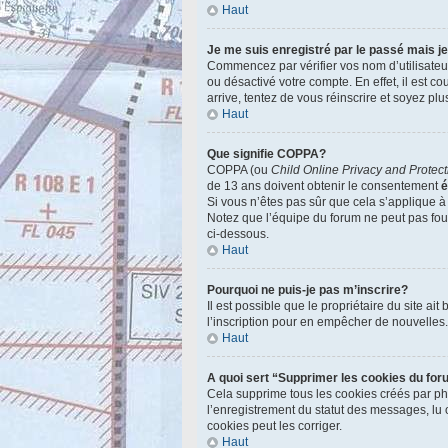
Haut
Je me suis enregistré par le passé mais j
Commencez par vérifier vos nom d’utilisateur 
ou désactivé votre compte. En effet, il est c
arrive, tentez de vous réinscrire et soyez plu
Haut
Que signifie COPPA?
COPPA (ou
Child Online Privacy and Protect
de 13 ans doivent obtenir le consentement
é
Si vous n’êtes pas sûr que cela s’applique à
Notez que l’équipe du forum ne peut pas fourn
ci-dessous.
Haut
Pourquoi ne puis-je pas m’inscrire?
Il est possible que le propriétaire du site ai
l’inscription pour en empêcher de nouvelles
Haut
A quoi sert “Supprimer les cookies du fo
Cela supprime tous les cookies créés par php
l’enregistrement du statut des messages, lu 
cookies peut les corriger.
Haut