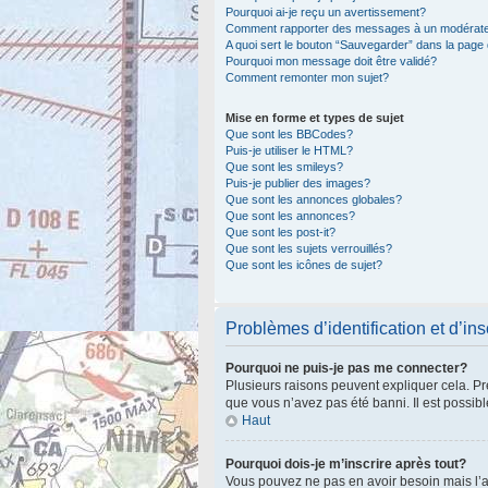
Pourquoi ai-je reçu un avertissement?
Comment rapporter des messages à un modérat
A quoi sert le bouton “Sauvegarder” dans la pag
Pourquoi mon message doit être validé?
Comment remonter mon sujet?
Mise en forme et types de sujet
Que sont les BBCodes?
Puis-je utiliser le HTML?
Que sont les smileys?
Puis-je publier des images?
Que sont les annonces globales?
Que sont les annonces?
Que sont les post-it?
Que sont les sujets verrouillés?
Que sont les icônes de sujet?
Problèmes d’identification et d’ins
Pourquoi ne puis-je pas me connecter?
Plusieurs raisons peuvent expliquer cela. Pre
que vous n’avez pas été banni. Il est possible
Haut
Pourquoi dois-je m’inscrire après tout?
Vous pouvez ne pas en avoir besoin mais l’ad