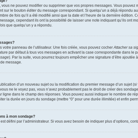
age?
r, vous ne pouvez modifier ou supprimer que vos propres messages. Vous pouvez 
ant sur le bouton
éditer
du message correspondant. Si quelqu’un a déjà répondu au m
mbre de fois qu’il a été modifié ainsi que la date et l’heure de la dernière édition.
essage, cependant ils ont la possibilité de laisser une note indiquant qu’ils ont mo
ois que quelqu’un y a répondu.
essages?
 votre panneau de l’utilisateur. Une fois créée, vous pouvez cocher
Attacher sa si
ture par défaut à tous vos messages en activant la case correspondante dans le pa
essage
). Par la suite, vous pourrez toujours empêcher une signature d’être ajouté
n de message.
 publication d’un nouveau sujet ou la modification du premier message d’un sujet (si
 vous ne le voyez pas, vous n’avez probablement pas le droit de créer des sondages
ar ligne dans le champ des réponses. Vous pouvez aussi indiquer le nombre de répon
imiter la durée en jours du sondage (mettre “0” pour une durée illimitée) et enfin perm
tions à mon sondage?
défini par l’administrateur. Si vous avez besoin de indiquer plus d’options, cont