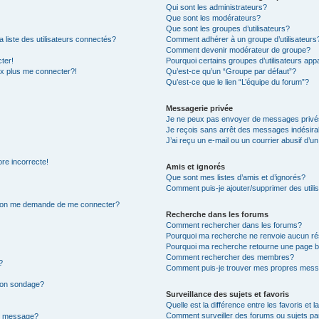
Qui sont les administrateurs?
Que sont les modérateurs?
Que sont les groupes d’utilisateurs?
iste des utilisateurs connectés?
Comment adhérer à un groupe d’utilisateurs
Comment devenir modérateur de groupe?
ter!
Pourquoi certains groupes d’utilisateurs app
ux plus me connecter?!
Qu’est-ce qu’un “Groupe par défaut”?
Qu’est-ce que le lien “L’équipe du forum”?
Messagerie privée
Je ne peux pas envoyer de messages privé
Je reçois sans arrêt des messages indésira
J’ai reçu un e-mail ou un courrier abusif d’un
ore incorrecte!
Amis et ignorés
Que sont mes listes d’amis et d’ignorés?
Comment puis-je ajouter/supprimer des utilis
r, on me demande de me connecter?
Recherche dans les forums
Comment rechercher dans les forums?
Pourquoi ma recherche ne renvoie aucun ré
Pourquoi ma recherche retourne une page b
Comment rechercher des membres?
?
Comment puis-je trouver mes propres mess
 mon sondage?
Surveillance des sujets et favoris
Quelle est la différence entre les favoris et l
Comment surveiller des forums ou sujets par
on message?