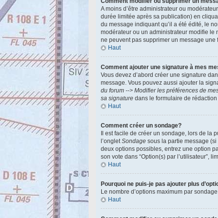
Comment modifier ou supprimer un mess
A moins d’être administrateur ou modérateu
durée limitée après sa publication) en cliqu
du message indiquant qu’il a été édité, le no
modérateur ou un administrateur modifie le m
ne peuvent pas supprimer un message une f
Haut
Comment ajouter une signature à mes m
Vous devez d’abord créer une signature dans
message. Vous pouvez aussi ajouter la signa
du forum --> Modifier les préférences de m
sa signature
dans le formulaire de rédactio
Haut
Comment créer un sondage?
Il est facile de créer un sondage, lors de la
l’onglet
Sondage
sous la partie message (si
deux options possibles, entrez une option p
son vote dans “Option(s) par l’utilisateur”, l
Haut
Pourquoi ne puis-je pas ajouter plus d’op
Le nombre d’options maximum par sondage est 
Haut