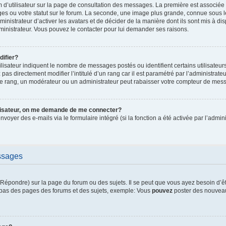
 d’utilisateur sur la page de consultation des messages. La première est associée
es ou votre statut sur le forum. La seconde, une image plus grande, connue sous 
ministrateur d’activer les avatars et de décider de la manière dont ils sont mis à di
dministrateur. Vous pouvez le contacter pour lui demander ses raisons.
ifier?
lisateur indiquent le nombre de messages postés ou identifient certains utilisateur
pas directement modifier l’intitulé d’un rang car il est paramétré par l’administrat
e rang, un modérateur ou un administrateur peut rabaisser votre compteur de mes
ilisateur, on me demande de me connecter?
envoyer des e-mails via le formulaire intégré (si la fonction a été activée par l’adm
ssages
épondre) sur la page du forum ou des sujets. Il se peut que vous ayez besoin d’ê
n bas des pages des forums et des sujets, exemple: Vous
pouvez
poster des nouveau