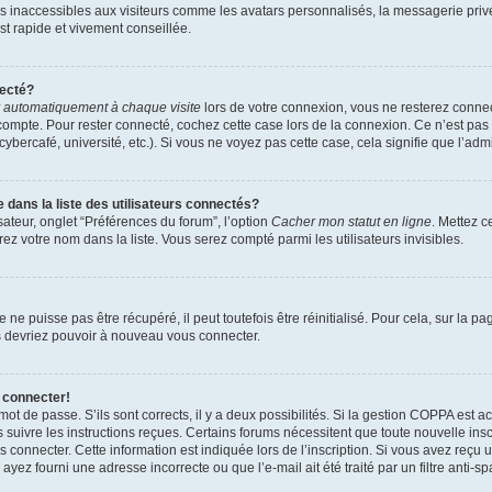
es inaccessibles aux visiteurs comme les avatars personnalisés, la messagerie priv
est rapide et vivement conseillée.
necté?
 automatiquement à chaque visite
lors de votre connexion, vous ne resterez conn
compte. Pour rester connecté, cochez cette case lors de la connexion. Ce n’est pa
bercafé, université, etc.). Si vous ne voyez pas cette case, cela signifie que l’admi
ans la liste des utilisateurs connectés?
sateur, onglet “Préférences du forum”, l’option
Cacher mon statut en ligne
. Mettez c
ez votre nom dans la liste. Vous serez compté parmi les utilisateurs invisibles.
e puisse pas être récupéré, il peut toutefois être réinitialisé. Pour cela, sur la p
us devriez pouvoir à nouveau vous connecter.
 connecter!
 mot de passe. S’ils sont corrects, il y a deux possibilités. Si la gestion COPPA est 
rs suivre les instructions reçues. Certains forums nécessitent que toute nouvelle in
 connecter. Cette information est indiquée lors de l’inscription. Si vous avez reçu u
ayez fourni une adresse incorrecte ou que l’e-mail ait été traité par un filtre anti-s