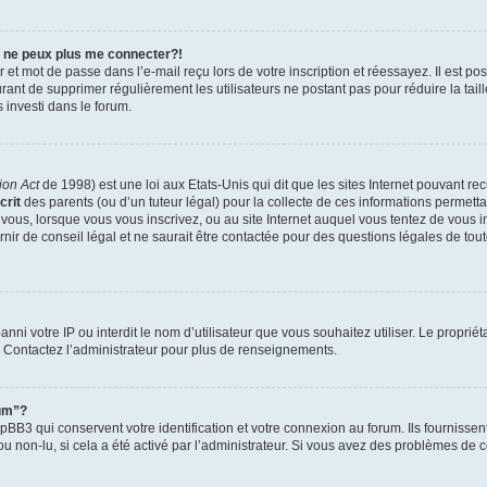
e ne peux plus me connecter?!
et mot de passe dans l’e-mail reçu lors de votre inscription et réessayez. Il est po
ourant de supprimer régulièrement les utilisateurs ne postant pas pour réduire la tai
s investi dans le forum.
ion Act
de 1998) est une loi aux Etats-Unis qui dit que les sites Internet pouvant re
crit
des parents (ou d’un tuteur légal) pour la collecte de ces informations permetta
 vous, lorsque vous vous inscrivez, ou au site Internet auquel vous tentez de vous 
ir de conseil légal et ne saurait être contactée pour des questions légales de tout
t banni votre IP ou interdit le nom d’utilisateur que vous souhaitez utiliser. Le propri
. Contactez l’administrateur pour plus de renseignements.
rum”?
BB3 qui conservent votre identification et votre connexion au forum. Ils fournissent
ou non-lu, si cela a été activé par l’administrateur. Si vous avez des problèmes d