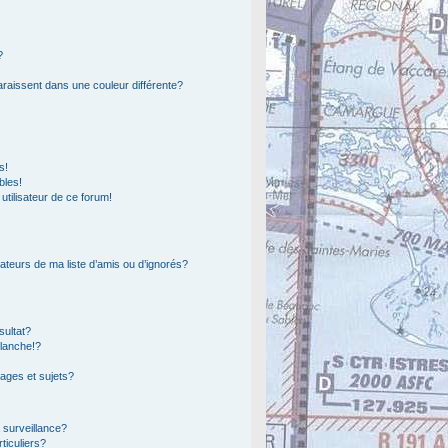
?
araissent dans une couleur différente?
s!
bles!
 utilisateur de ce forum!
ateurs de ma liste d’amis ou d’ignorés?
sultat?
lanche!?
ages et sujets?
a surveillance?
ticuliers?