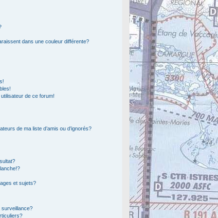
?
araissent dans une couleur différente?
s!
bles!
 utilisateur de ce forum!
ateurs de ma liste d’amis ou d’ignorés?
sultat?
lanche!?
ages et sujets?
a surveillance?
ticuliers?