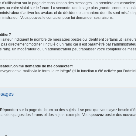
 d’utilisateur sur la page de consultation des messages. La première est associée
es ou votre statut sur le forum. La seconde, une image plus grande, connue sous 
ministrateur d’activer les avatars et de décider de la manière dont ils sont mis à di
dministrateur. Vous pouvez le contacter pour lui demander ses raisons.
ifier?
lisateur indiquent le nombre de messages postés ou identifient certains utilisateur
pas directement modifier l’intitulé d’un rang car il est paramétré par l’administrat
e rang, un modérateur ou un administrateur peut rabaisser votre compteur de mes
ilisateur, on me demande de me connecter?
envoyer des e-mails via le formulaire intégré (si la fonction a été activée par l’adm
ssages
épondre) sur la page du forum ou des sujets. Il se peut que vous ayez besoin d’ê
n bas des pages des forums et des sujets, exemple: Vous
pouvez
poster des nouveau