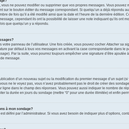
age?
r, vous ne pouvez modifier ou supprimer que vos propres messages. Vous pouvez 
ant sur le bouton
éditer
du message correspondant. Si quelqu’un a déjà répondu au m
mbre de fois qu’il a été modifié ainsi que la date et l’heure de la dernière édition.
essage, cependant ils ont la possibilité de laisser une note indiquant qu’ils ont mo
ois que quelqu’un y a répondu.
essages?
 votre panneau de l’utilisateur. Une fois créée, vous pouvez cocher
Attacher sa si
ture par défaut à tous vos messages en activant la case correspondante dans le pa
essage
). Par la suite, vous pourrez toujours empêcher une signature d’être ajouté
n de message.
 publication d’un nouveau sujet ou la modification du premier message d’un sujet (si
 vous ne le voyez pas, vous n’avez probablement pas le droit de créer des sondages
ar ligne dans le champ des réponses. Vous pouvez aussi indiquer le nombre de répon
imiter la durée en jours du sondage (mettre “0” pour une durée illimitée) et enfin perm
tions à mon sondage?
défini par l’administrateur. Si vous avez besoin de indiquer plus d’options, cont