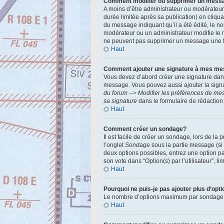
Comment modifier ou supprimer un mess
A moins d’être administrateur ou modérateu
durée limitée après sa publication) en cliqu
du message indiquant qu’il a été édité, le no
modérateur ou un administrateur modifie le m
ne peuvent pas supprimer un message une f
Haut
Comment ajouter une signature à mes m
Vous devez d’abord créer une signature dans
message. Vous pouvez aussi ajouter la signa
du forum --> Modifier les préférences de m
sa signature
dans le formulaire de rédactio
Haut
Comment créer un sondage?
Il est facile de créer un sondage, lors de la
l’onglet
Sondage
sous la partie message (si
deux options possibles, entrez une option p
son vote dans “Option(s) par l’utilisateur”, l
Haut
Pourquoi ne puis-je pas ajouter plus d’op
Le nombre d’options maximum par sondage est 
Haut