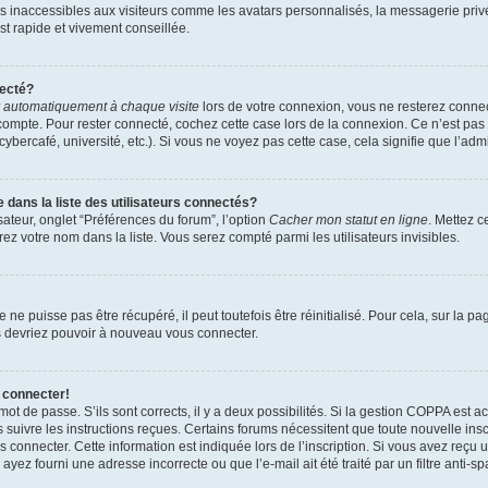
es inaccessibles aux visiteurs comme les avatars personnalisés, la messagerie priv
est rapide et vivement conseillée.
necté?
 automatiquement à chaque visite
lors de votre connexion, vous ne resterez conn
compte. Pour rester connecté, cochez cette case lors de la connexion. Ce n’est pa
bercafé, université, etc.). Si vous ne voyez pas cette case, cela signifie que l’admi
ans la liste des utilisateurs connectés?
sateur, onglet “Préférences du forum”, l’option
Cacher mon statut en ligne
. Mettez c
ez votre nom dans la liste. Vous serez compté parmi les utilisateurs invisibles.
e puisse pas être récupéré, il peut toutefois être réinitialisé. Pour cela, sur la p
us devriez pouvoir à nouveau vous connecter.
 connecter!
 mot de passe. S’ils sont corrects, il y a deux possibilités. Si la gestion COPPA est 
rs suivre les instructions reçues. Certains forums nécessitent que toute nouvelle in
 connecter. Cette information est indiquée lors de l’inscription. Si vous avez reçu u
ayez fourni une adresse incorrecte ou que l’e-mail ait été traité par un filtre anti-s