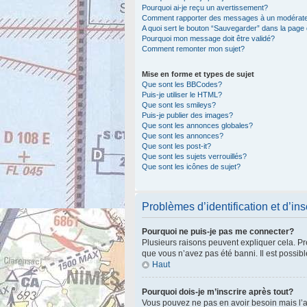
Pourquoi ai-je reçu un avertissement?
Comment rapporter des messages à un modérat
A quoi sert le bouton “Sauvegarder” dans la pag
Pourquoi mon message doit être validé?
Comment remonter mon sujet?
Mise en forme et types de sujet
Que sont les BBCodes?
Puis-je utiliser le HTML?
Que sont les smileys?
Puis-je publier des images?
Que sont les annonces globales?
Que sont les annonces?
Que sont les post-it?
Que sont les sujets verrouillés?
Que sont les icônes de sujet?
Problèmes d’identification et d’ins
Pourquoi ne puis-je pas me connecter?
Plusieurs raisons peuvent expliquer cela. Pre
que vous n’avez pas été banni. Il est possible
Haut
Pourquoi dois-je m’inscrire après tout?
Vous pouvez ne pas en avoir besoin mais l’ad