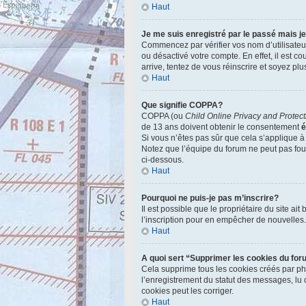
Haut
Je me suis enregistré par le passé mais j
Commencez par vérifier vos nom d’utilisateur 
ou désactivé votre compte. En effet, il est c
arrive, tentez de vous réinscrire et soyez plu
Haut
Que signifie COPPA?
COPPA (ou
Child Online Privacy and Protect
de 13 ans doivent obtenir le consentement
é
Si vous n’êtes pas sûr que cela s’applique à
Notez que l’équipe du forum ne peut pas fourn
ci-dessous.
Haut
Pourquoi ne puis-je pas m’inscrire?
Il est possible que le propriétaire du site ai
l’inscription pour en empêcher de nouvelles
Haut
A quoi sert “Supprimer les cookies du fo
Cela supprime tous les cookies créés par php
l’enregistrement du statut des messages, lu 
cookies peut les corriger.
Haut