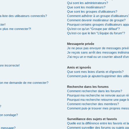
Qui sont les administrateurs?
Que sont les modérateurs?
Que sont les groupes d’utilisateurs?
iste des utilisateurs connectés?
Comment adhérer à un groupe d’utilisateurs
Comment devenir modérateur de groupe?
ter!
Pourquoi certains groupes d’utilisateurs app
ux plus me connecter?!
Qu’est-ce qu’un “Groupe par défaut”?
Qu’est-ce que le lien “L’équipe du forum”?
Messagerie privée
Je ne peux pas envoyer de messages privé
Je reçois sans arrêt des messages indésira
J’ai reçu un e-mail ou un courrier abusif d’un
ore incorrecte!
Amis et ignorés
Que sont mes listes d’amis et d’ignorés?
Comment puis-je ajouter/supprimer des utilis
r, on me demande de me connecter?
Recherche dans les forums
Comment rechercher dans les forums?
Pourquoi ma recherche ne renvoie aucun ré
Pourquoi ma recherche retourne une page b
Comment rechercher des membres?
?
Comment puis-je trouver mes propres mess
 mon sondage?
Surveillance des sujets et favoris
Quelle est la différence entre les favoris et l
Comment surveiller des forums ou sujets par
on message?