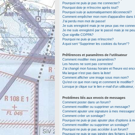
Pourquoi ne puis-je pas me connecter?
Pourquoi dois-je m’inscrire après tout?
Pourquoi suis-je automatiquement déconnecté?
Comment empêcher mon nom d’apparaître dans la l
J’ai perdu mon mot de passe!
Je suis enregistré mais je ne peux pas me connec
Je me suis enregistré par le passé mais je ne pe
Que signifie COPPA?
Pourquoi ne puis-je pas m’inscrire?
A quoi sert “Supprimer les cookies du forum”?
Préférences et paramètres de l’utilisateur
Comment modifier mes paramètres?
Les heures ne sont pas correctes!
J’ai changé mon fuseau horaire et l’heure est enc
Ma langue n’est pas dans la liste!
Comment afficher une image sous mon nom?
Qu’est-ce que mon rang et comment le modifier?
Lorsque je clique sur le lien
e-mail
d’un utilisateu
Problèmes liés aux envois de messages
Comment poster dans un forum?
Comment modifier ou supprimer un message?
Comment ajouter une signature à mes messages
Comment créer un sondage?
Pourquoi ne puis-je pas ajouter plus d’options à
Comment modifier ou supprimer un sondage?
Pourquoi ne puis-je pas accéder à un forum?
Pourquoi ne puis-je pas joindre des fichiers à m