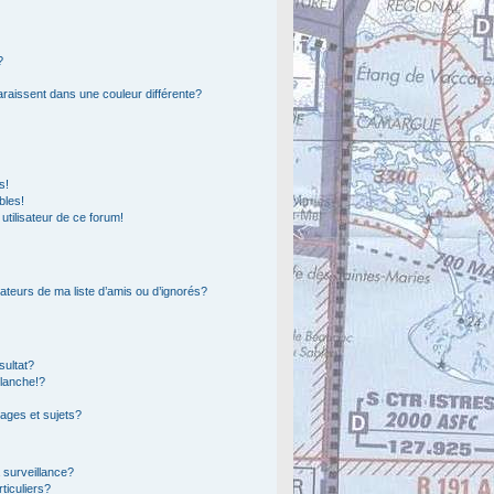
?
araissent dans une couleur différente?
s!
bles!
 utilisateur de ce forum!
ateurs de ma liste d’amis ou d’ignorés?
sultat?
lanche!?
ages et sujets?
a surveillance?
ticuliers?