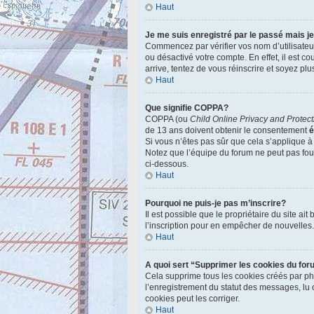
Haut
Je me suis enregistré par le passé mais j
Commencez par vérifier vos nom d’utilisateur 
ou désactivé votre compte. En effet, il est c
arrive, tentez de vous réinscrire et soyez plu
Haut
Que signifie COPPA?
COPPA (ou
Child Online Privacy and Protect
de 13 ans doivent obtenir le consentement
é
Si vous n’êtes pas sûr que cela s’applique à
Notez que l’équipe du forum ne peut pas fourn
ci-dessous.
Haut
Pourquoi ne puis-je pas m’inscrire?
Il est possible que le propriétaire du site ai
l’inscription pour en empêcher de nouvelles
Haut
A quoi sert “Supprimer les cookies du fo
Cela supprime tous les cookies créés par php
l’enregistrement du statut des messages, lu 
cookies peut les corriger.
Haut