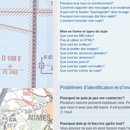
Pourquoi ai-je reçu un avertissement?
Comment rapporter des messages à un modérat
A quoi sert le bouton “Sauvegarder” dans la pag
Pourquoi mon message doit être validé?
Comment remonter mon sujet?
Mise en forme et types de sujet
Que sont les BBCodes?
Puis-je utiliser le HTML?
Que sont les smileys?
Puis-je publier des images?
Que sont les annonces globales?
Que sont les annonces?
Que sont les post-it?
Que sont les sujets verrouillés?
Que sont les icônes de sujet?
Problèmes d’identification et d’ins
Pourquoi ne puis-je pas me connecter?
Plusieurs raisons peuvent expliquer cela. Pre
que vous n’avez pas été banni. Il est possible
Haut
Pourquoi dois-je m’inscrire après tout?
Vous pouvez ne pas en avoir besoin mais l’ad