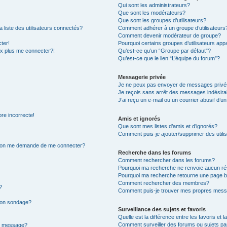
Qui sont les administrateurs?
Que sont les modérateurs?
Que sont les groupes d’utilisateurs?
iste des utilisateurs connectés?
Comment adhérer à un groupe d’utilisateurs
Comment devenir modérateur de groupe?
ter!
Pourquoi certains groupes d’utilisateurs app
ux plus me connecter?!
Qu’est-ce qu’un “Groupe par défaut”?
Qu’est-ce que le lien “L’équipe du forum”?
Messagerie privée
Je ne peux pas envoyer de messages privé
Je reçois sans arrêt des messages indésira
J’ai reçu un e-mail ou un courrier abusif d’un
ore incorrecte!
Amis et ignorés
Que sont mes listes d’amis et d’ignorés?
Comment puis-je ajouter/supprimer des utilis
r, on me demande de me connecter?
Recherche dans les forums
Comment rechercher dans les forums?
Pourquoi ma recherche ne renvoie aucun ré
Pourquoi ma recherche retourne une page b
Comment rechercher des membres?
?
Comment puis-je trouver mes propres mess
 mon sondage?
Surveillance des sujets et favoris
Quelle est la différence entre les favoris et l
Comment surveiller des forums ou sujets par
on message?