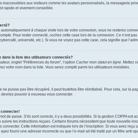
es inaccessibles aux visiteurs comme les avatars personnalisés, la messagerie priv
est rapide et vivement conseillée.
necté?
 automatiquement à chaque visite
lors de votre connexion, vous ne resterez conn
compte. Pour rester connecté, cochez cette case lors de la connexion. Ce n’est pa
bercafé, université, etc.). Si vous ne voyez pas cette case, cela signifie que l’admi
ans la liste des utilisateurs connectés?
sateur, onglet “Préférences du forum”, l’option
Cacher mon statut en ligne
. Mettez c
ez votre nom dans la liste. Vous serez compté parmi les utilisateurs invisibles.
e puisse pas être récupéré, il peut toutefois être réinitialisé. Pour cela, sur la p
us devriez pouvoir à nouveau vous connecter.
 connecter!
 mot de passe. S’ils sont corrects, il y a deux possibilités. Si la gestion COPPA est 
rs suivre les instructions reçues. Certains forums nécessitent que toute nouvelle in
 connecter. Cette information est indiquée lors de l’inscription. Si vous avez reçu u
ayez fourni une adresse incorrecte ou que l’e-mail ait été traité par un filtre anti-s