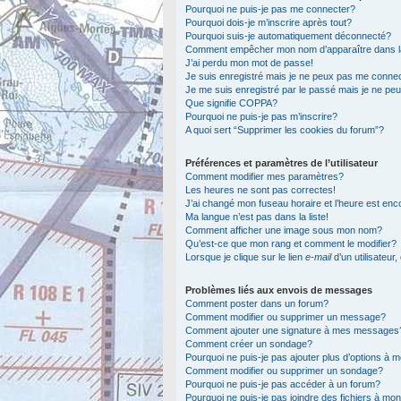
Pourquoi ne puis-je pas me connecter?
Pourquoi dois-je m’inscrire après tout?
Pourquoi suis-je automatiquement déconnecté?
Comment empêcher mon nom d’apparaître dans la l
J’ai perdu mon mot de passe!
Je suis enregistré mais je ne peux pas me connec
Je me suis enregistré par le passé mais je ne pe
Que signifie COPPA?
Pourquoi ne puis-je pas m’inscrire?
A quoi sert “Supprimer les cookies du forum”?
Préférences et paramètres de l’utilisateur
Comment modifier mes paramètres?
Les heures ne sont pas correctes!
J’ai changé mon fuseau horaire et l’heure est enc
Ma langue n’est pas dans la liste!
Comment afficher une image sous mon nom?
Qu’est-ce que mon rang et comment le modifier?
Lorsque je clique sur le lien
e-mail
d’un utilisateu
Problèmes liés aux envois de messages
Comment poster dans un forum?
Comment modifier ou supprimer un message?
Comment ajouter une signature à mes messages
Comment créer un sondage?
Pourquoi ne puis-je pas ajouter plus d’options à
Comment modifier ou supprimer un sondage?
Pourquoi ne puis-je pas accéder à un forum?
Pourquoi ne puis-je pas joindre des fichiers à m