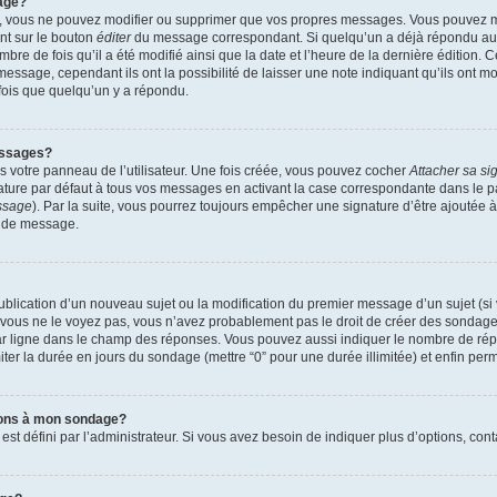
age?
r, vous ne pouvez modifier ou supprimer que vos propres messages. Vous pouvez 
ant sur le bouton
éditer
du message correspondant. Si quelqu’un a déjà répondu au m
mbre de fois qu’il a été modifié ainsi que la date et l’heure de la dernière édition.
essage, cependant ils ont la possibilité de laisser une note indiquant qu’ils ont mo
ois que quelqu’un y a répondu.
essages?
 votre panneau de l’utilisateur. Une fois créée, vous pouvez cocher
Attacher sa si
ture par défaut à tous vos messages en activant la case correspondante dans le pa
essage
). Par la suite, vous pourrez toujours empêcher une signature d’être ajouté
n de message.
 publication d’un nouveau sujet ou la modification du premier message d’un sujet (si
 vous ne le voyez pas, vous n’avez probablement pas le droit de créer des sondages
ar ligne dans le champ des réponses. Vous pouvez aussi indiquer le nombre de répon
imiter la durée en jours du sondage (mettre “0” pour une durée illimitée) et enfin perm
tions à mon sondage?
défini par l’administrateur. Si vous avez besoin de indiquer plus d’options, cont