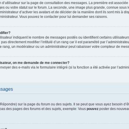
 d’utilisateur sur la page de consultation des messages. La première est associée
es ou votre statut sur le forum. La seconde, une image plus grande, connue sous 
ministrateur d’activer les avatars et de décider de la manière dont ils sont mis à di
dministrateur. Vous pouvez le contacter pour lui demander ses raisons.
ifier?
lisateur indiquent le nombre de messages postés ou identifient certains utilisateur
pas directement modifier l’intitulé d’un rang car il est paramétré par l’administrat
e rang, un modérateur ou un administrateur peut rabaisser votre compteur de mes
ilisateur, on me demande de me connecter?
envoyer des e-mails via le formulaire intégré (si la fonction a été activée par l’adm
ssages
épondre) sur la page du forum ou des sujets. Il se peut que vous ayez besoin d’ê
n bas des pages des forums et des sujets, exemple: Vous
pouvez
poster des nouveau