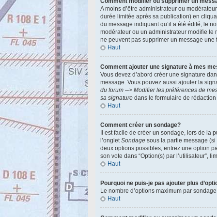
Comment modifier ou supprimer un mess
A moins d’être administrateur ou modérateu
durée limitée après sa publication) en cliqu
du message indiquant qu’il a été édité, le no
modérateur ou un administrateur modifie le m
ne peuvent pas supprimer un message une f
Haut
Comment ajouter une signature à mes m
Vous devez d’abord créer une signature dans
message. Vous pouvez aussi ajouter la signa
du forum --> Modifier les préférences de m
sa signature
dans le formulaire de rédactio
Haut
Comment créer un sondage?
Il est facile de créer un sondage, lors de la
l’onglet
Sondage
sous la partie message (si
deux options possibles, entrez une option p
son vote dans “Option(s) par l’utilisateur”, l
Haut
Pourquoi ne puis-je pas ajouter plus d’op
Le nombre d’options maximum par sondage est 
Haut