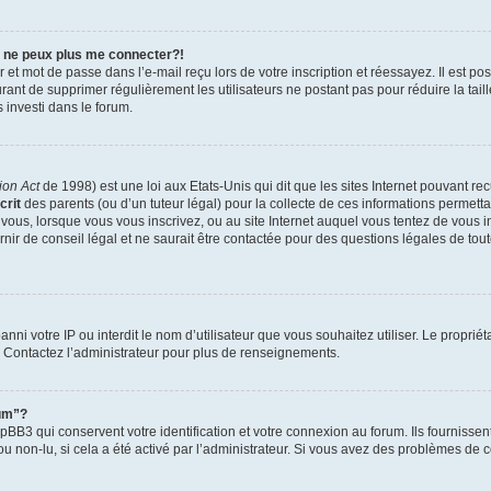
e ne peux plus me connecter?!
et mot de passe dans l’e-mail reçu lors de votre inscription et réessayez. Il est po
ourant de supprimer régulièrement les utilisateurs ne postant pas pour réduire la tai
s investi dans le forum.
ion Act
de 1998) est une loi aux Etats-Unis qui dit que les sites Internet pouvant re
crit
des parents (ou d’un tuteur légal) pour la collecte de ces informations permetta
 vous, lorsque vous vous inscrivez, ou au site Internet auquel vous tentez de vous 
ir de conseil légal et ne saurait être contactée pour des questions légales de tout
t banni votre IP ou interdit le nom d’utilisateur que vous souhaitez utiliser. Le propri
. Contactez l’administrateur pour plus de renseignements.
rum”?
BB3 qui conservent votre identification et votre connexion au forum. Ils fournissent
ou non-lu, si cela a été activé par l’administrateur. Si vous avez des problèmes d