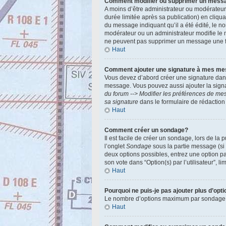
Comment modifier ou supprimer un mess
A moins d’être administrateur ou modérateu
durée limitée après sa publication) en cliqu
du message indiquant qu’il a été édité, le no
modérateur ou un administrateur modifie le m
ne peuvent pas supprimer un message une f
Haut
Comment ajouter une signature à mes m
Vous devez d’abord créer une signature dans
message. Vous pouvez aussi ajouter la signa
du forum --> Modifier les préférences de m
sa signature
dans le formulaire de rédactio
Haut
Comment créer un sondage?
Il est facile de créer un sondage, lors de la
l’onglet
Sondage
sous la partie message (si
deux options possibles, entrez une option p
son vote dans “Option(s) par l’utilisateur”, l
Haut
Pourquoi ne puis-je pas ajouter plus d’op
Le nombre d’options maximum par sondage est 
Haut