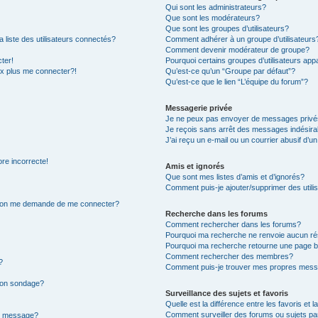
Qui sont les administrateurs?
Que sont les modérateurs?
Que sont les groupes d’utilisateurs?
iste des utilisateurs connectés?
Comment adhérer à un groupe d’utilisateurs
Comment devenir modérateur de groupe?
ter!
Pourquoi certains groupes d’utilisateurs app
ux plus me connecter?!
Qu’est-ce qu’un “Groupe par défaut”?
Qu’est-ce que le lien “L’équipe du forum”?
Messagerie privée
Je ne peux pas envoyer de messages privé
Je reçois sans arrêt des messages indésira
J’ai reçu un e-mail ou un courrier abusif d’un
ore incorrecte!
Amis et ignorés
Que sont mes listes d’amis et d’ignorés?
Comment puis-je ajouter/supprimer des utilis
r, on me demande de me connecter?
Recherche dans les forums
Comment rechercher dans les forums?
Pourquoi ma recherche ne renvoie aucun ré
Pourquoi ma recherche retourne une page b
Comment rechercher des membres?
?
Comment puis-je trouver mes propres mess
 mon sondage?
Surveillance des sujets et favoris
Quelle est la différence entre les favoris et l
Comment surveiller des forums ou sujets par
on message?