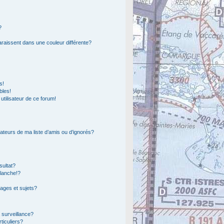
?
araissent dans une couleur différente?
s!
bles!
 utilisateur de ce forum!
ateurs de ma liste d’amis ou d’ignorés?
sultat?
lanche!?
ages et sujets?
a surveillance?
ticuliers?