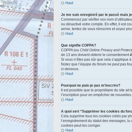
Haut
Je me suis enregistré par le passé mais j
Commencez par vérifier vos nom d’utilisateur 
ou désactivé votre compte. En effet, il est c
arrive, tentez de vous réinscrire et soyez plu
Haut
Que signifie COPPA?
COPPA (ou
Child Online Privacy and Protect
de 13 ans doivent obtenir le consentement
é
Si vous n’êtes pas sûr que cela s’applique à
Notez que l’équipe du forum ne peut pas fourn
ci-dessous.
Haut
Pourquoi ne puis-je pas m’inscrire?
Il est possible que le propriétaire du site ai
l’inscription pour en empêcher de nouvelles
Haut
A quoi sert “Supprimer les cookies du fo
Cela supprime tous les cookies créés par php
l’enregistrement du statut des messages, lu 
cookies peut les corriger.
Haut