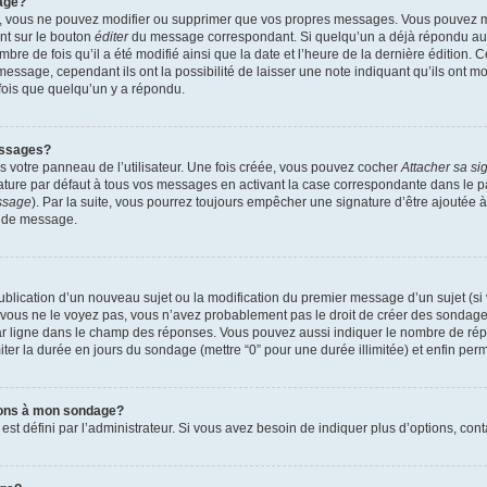
age?
r, vous ne pouvez modifier ou supprimer que vos propres messages. Vous pouvez 
ant sur le bouton
éditer
du message correspondant. Si quelqu’un a déjà répondu au m
mbre de fois qu’il a été modifié ainsi que la date et l’heure de la dernière édition.
essage, cependant ils ont la possibilité de laisser une note indiquant qu’ils ont mo
ois que quelqu’un y a répondu.
essages?
 votre panneau de l’utilisateur. Une fois créée, vous pouvez cocher
Attacher sa si
ture par défaut à tous vos messages en activant la case correspondante dans le pa
essage
). Par la suite, vous pourrez toujours empêcher une signature d’être ajouté
n de message.
 publication d’un nouveau sujet ou la modification du premier message d’un sujet (si
 vous ne le voyez pas, vous n’avez probablement pas le droit de créer des sondages
ar ligne dans le champ des réponses. Vous pouvez aussi indiquer le nombre de répon
imiter la durée en jours du sondage (mettre “0” pour une durée illimitée) et enfin perm
tions à mon sondage?
défini par l’administrateur. Si vous avez besoin de indiquer plus d’options, cont