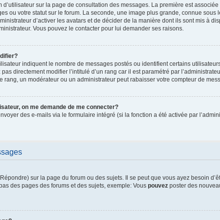
 d’utilisateur sur la page de consultation des messages. La première est associée
es ou votre statut sur le forum. La seconde, une image plus grande, connue sous 
ministrateur d’activer les avatars et de décider de la manière dont ils sont mis à di
dministrateur. Vous pouvez le contacter pour lui demander ses raisons.
ifier?
lisateur indiquent le nombre de messages postés ou identifient certains utilisateur
pas directement modifier l’intitulé d’un rang car il est paramétré par l’administrat
e rang, un modérateur ou un administrateur peut rabaisser votre compteur de mes
ilisateur, on me demande de me connecter?
envoyer des e-mails via le formulaire intégré (si la fonction a été activée par l’adm
ssages
épondre) sur la page du forum ou des sujets. Il se peut que vous ayez besoin d’ê
n bas des pages des forums et des sujets, exemple: Vous
pouvez
poster des nouveau