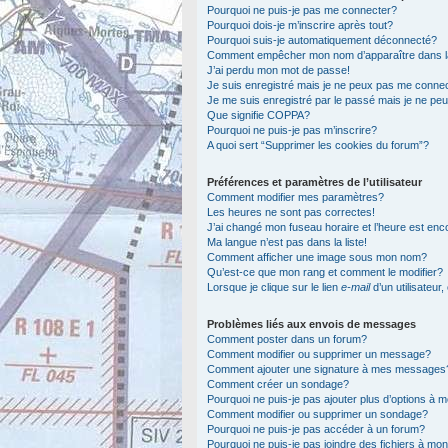
Pourquoi ne puis-je pas me connecter?
Pourquoi dois-je m’inscrire après tout?
Pourquoi suis-je automatiquement déconnecté?
Comment empêcher mon nom d’apparaître dans la l
J’ai perdu mon mot de passe!
Je suis enregistré mais je ne peux pas me connec
Je me suis enregistré par le passé mais je ne pe
Que signifie COPPA?
Pourquoi ne puis-je pas m’inscrire?
A quoi sert “Supprimer les cookies du forum”?
Préférences et paramètres de l’utilisateur
Comment modifier mes paramètres?
Les heures ne sont pas correctes!
J’ai changé mon fuseau horaire et l’heure est enc
Ma langue n’est pas dans la liste!
Comment afficher une image sous mon nom?
Qu’est-ce que mon rang et comment le modifier?
Lorsque je clique sur le lien
e-mail
d’un utilisateu
Problèmes liés aux envois de messages
Comment poster dans un forum?
Comment modifier ou supprimer un message?
Comment ajouter une signature à mes messages
Comment créer un sondage?
Pourquoi ne puis-je pas ajouter plus d’options à
Comment modifier ou supprimer un sondage?
Pourquoi ne puis-je pas accéder à un forum?
Pourquoi ne puis-je pas joindre des fichiers à m