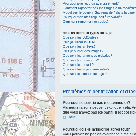
Pourquoi ai-je reçu un avertissement?
Comment rapporter des messages à un modérat
A quoi sert le bouton “Sauvegarder” dans la pag
Pourquoi mon message doit être validé?
Comment remonter mon sujet?
Mise en forme et types de sujet
Que sont les BBCodes?
Puis-je utiliser le HTML?
Que sont les smileys?
Puis-je publier des images?
Que sont les annonces globales?
Que sont les annonces?
Que sont les post-it?
Que sont les sujets verrouillés?
Que sont les icônes de sujet?
Problèmes d’identification et d’ins
Pourquoi ne puis-je pas me connecter?
Plusieurs raisons peuvent expliquer cela. Pre
que vous n’avez pas été banni. Il est possible
Haut
Pourquoi dois-je m’inscrire après tout?
Vous pouvez ne pas en avoir besoin mais l’ad