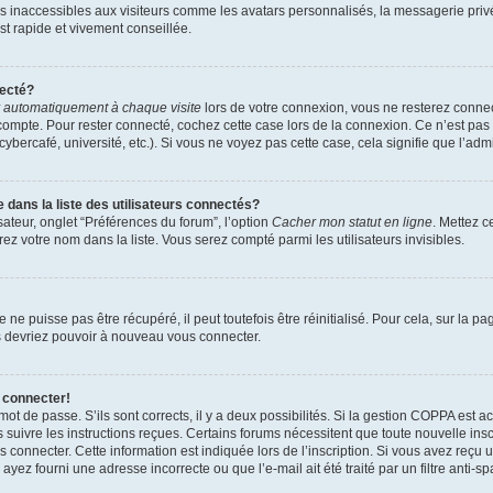
es inaccessibles aux visiteurs comme les avatars personnalisés, la messagerie priv
est rapide et vivement conseillée.
necté?
 automatiquement à chaque visite
lors de votre connexion, vous ne resterez conn
compte. Pour rester connecté, cochez cette case lors de la connexion. Ce n’est pa
bercafé, université, etc.). Si vous ne voyez pas cette case, cela signifie que l’admi
ans la liste des utilisateurs connectés?
sateur, onglet “Préférences du forum”, l’option
Cacher mon statut en ligne
. Mettez c
ez votre nom dans la liste. Vous serez compté parmi les utilisateurs invisibles.
e puisse pas être récupéré, il peut toutefois être réinitialisé. Pour cela, sur la p
us devriez pouvoir à nouveau vous connecter.
 connecter!
 mot de passe. S’ils sont corrects, il y a deux possibilités. Si la gestion COPPA est 
rs suivre les instructions reçues. Certains forums nécessitent que toute nouvelle in
 connecter. Cette information est indiquée lors de l’inscription. Si vous avez reçu u
ayez fourni une adresse incorrecte ou que l’e-mail ait été traité par un filtre anti-s