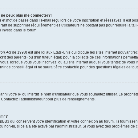
e ne peux plus me connecter?!
et mot de passe dans l’e-mail reçu lors de votre inscription et réessayez. Il est po
ourant de supprimer régulièrement les utilisateurs ne postant pas pour réduire la tai
s investi dans le forum.
ion Act
de 1998) est une loi aux Etats-Unis qui dit que les sites Internet pouvant re
crit
des parents (ou d’un tuteur légal) pour la collecte de ces informations permetta
 vous, lorsque vous vous inscrivez, ou au site Internet auquel vous tentez de vous 
ir de conseil légal et ne saurait être contactée pour des questions légales de tout
t banni votre IP ou interdit le nom d’utilisateur que vous souhaitez utiliser. Le propri
. Contactez l’administrateur pour plus de renseignements.
rum”?
BB3 qui conservent votre identification et votre connexion au forum. Ils fournissent
ou non-lu, si cela a été activé par l’administrateur. Si vous avez des problèmes d