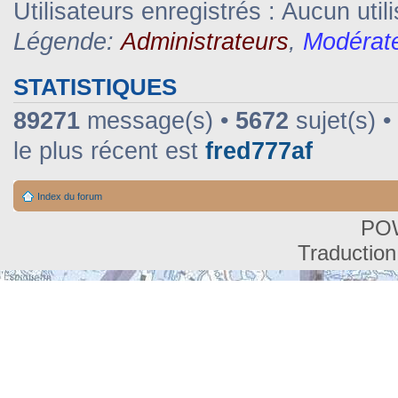
Utilisateurs enregistrés : Aucun util
Légende:
Administrateurs
,
Modérat
STATISTIQUES
89271
message(s) •
5672
sujet(s) •
le plus récent est
fred777af
Index du forum
PO
Traduction