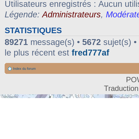
Utilisateurs enregistrés : Aucun util
Légende:
Administrateurs
,
Modérat
STATISTIQUES
89271
message(s) •
5672
sujet(s) •
le plus récent est
fred777af
Index du forum
PO
Traduction