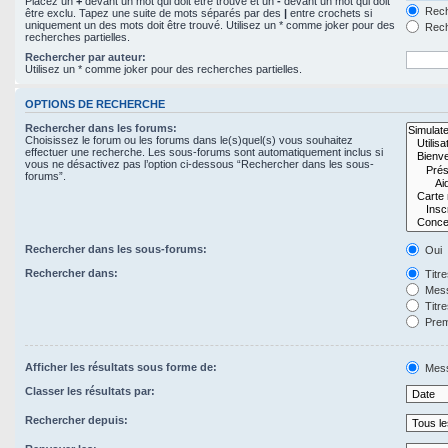
Placez un
+
devant un mot qui doit être trouvé et un
-
devant un mot qui doit
Rech
être exclu. Tapez une suite de mots séparés par des
|
entre crochets si
uniquement un des mots doit être trouvé. Utilisez un * comme joker pour des
Rech
recherches partielles.
Rechercher par auteur:
Utilisez un * comme joker pour des recherches partielles.
OPTIONS DE RECHERCHE
Rechercher dans les forums:
Choisissez le forum ou les forums dans le(s)quel(s) vous souhaitez
effectuer une recherche. Les sous-forums sont automatiquement inclus si
vous ne désactivez pas l’option ci-dessous “Rechercher dans les sous-
forums”.
Rechercher dans les sous-forums:
Oui
Rechercher dans:
Titr
Mess
Titr
Prem
Afficher les résultats sous forme de:
Mes
Classer les résultats par:
Rechercher depuis: