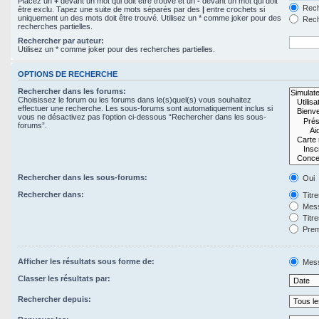
Placez un
+
devant un mot qui doit être trouvé et un
-
devant un mot qui doit
Rech
être exclu. Tapez une suite de mots séparés par des
|
entre crochets si
uniquement un des mots doit être trouvé. Utilisez un * comme joker pour des
Rech
recherches partielles.
Rechercher par auteur:
Utilisez un * comme joker pour des recherches partielles.
OPTIONS DE RECHERCHE
Rechercher dans les forums:
Choisissez le forum ou les forums dans le(s)quel(s) vous souhaitez
effectuer une recherche. Les sous-forums sont automatiquement inclus si
vous ne désactivez pas l’option ci-dessous “Rechercher dans les sous-
forums”.
Rechercher dans les sous-forums:
Oui
Rechercher dans:
Titr
Mess
Titr
Prem
Afficher les résultats sous forme de:
Mes
Classer les résultats par:
Rechercher depuis: