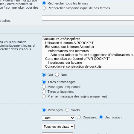
 un
-
devant un mot qui doit
Rechercher tous les termes
 des
|
entre crochets si
z un * comme joker pour des
Rechercher n’importe lequel de ces termes
tielles.
(s) vous souhaitez
utomatiquement inclus si
hercher dans les sous-
Oui
Non
Titres et messages
Messages uniquement
Titres uniquement
Premier message des sujets uniquement
Messages
Sujets
Croissant
Décroissant