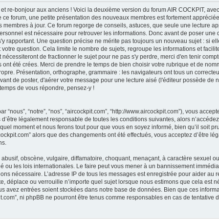
et re-bonjour aux anciens ! Voici la deuxième version du forum AIR COCKPIT, avec
 de ce forum, une petite présentation des nouveaux membres est fortement appréciée,
des membres à jour. Ce forum regorge de conseils, astuces, que seule une lecture ap
e personnel est nécessaire pour retrouver les informations. Donc avant de poser une
'y rapportant. Une question précise ne mérite pas toujours un nouveau sujet : si el
t votre question. Cela limite le nombre de sujets, regroupe les informations et faci
 nécessiteront de fractionner le sujet pour ne pas s'y perdre, merci d'en tenir compte.
ont été crées. Merci de prendre le temps de bien choisir votre rubrique et de nomme
propre. Présentation, orthographe, grammaire : les navigateurs ont tous un correc
vant de poster, d'aérer votre message pour une lecture aisé (l'éditeur possède de 
e temps de vous répondre, pensez-y !
ar “nous”, “notre”, “nos”, “aircockpit.com”, “http://www.aircockpit.com”), vous acce
 d’être légalement responsable de toutes les conditions suivantes, alors n’accédez p
quel moment et nous ferons tout pour que vous en soyez informé, bien qu’il soit prud
rcockpit.com” alors que des changements ont été effectués, vous acceptez d’être l
ns.
busif, obscène, vulgaire, diffamatoire, choquant, menaçant, à caractère sexuel ou a
é ou les lois internationales. Le faire peut vous mener à un bannissement immédiat
geons nécessaire. L’adresse IP de tous les messages est enregistrée pour aider au 
e, déplace ou verrouille n’importe quel sujet lorsque nous estimons que cela est néc
us avez entrées soient stockées dans notre base de données. Bien que ces informat
pit.com”, ni phpBB ne pourront être tenus comme responsables en cas de tentative d