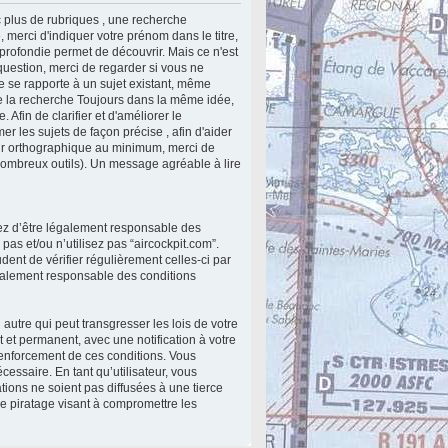
 plus de rubriques , une recherche
 merci d'indiquer votre prénom dans le titre,
profondie permet de découvrir. Mais ce n'est
 question, merci de regarder si vous ne
le se rapporte à un sujet existant, même
lite la recherche Toujours dans la même idée,
 Afin de clarifier et d'améliorer le
r les sujets de façon précise , afin d'aider
teur orthographique au minimum, merci de
nombreux outils). Un message agréable à lire
ptez d’être légalement responsable des
as et/ou n’utilisez pas “aircockpit.com”.
ent de vérifier régulièrement celles-ci par
également responsable des conditions
utre qui peut transgresser les lois de votre
 et permanent, avec une notification à votre
renforcement de ces conditions. Vous
essaire. En tant qu’utilisateur, vous
ions ne soient pas diffusées à une tierce
e piratage visant à compromettre les