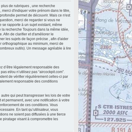
 plus de rubriques , une recherche
 merci d'indiquer votre prénom dans le titre,
profondie permet de découvrir. Mais ce n'est
 question, merci de regarder si vous ne
le se rapporte à un sujet existant, même
lite la recherche Toujours dans la même idée,
 Afin de clarifier et d'améliorer le
r les sujets de façon précise , afin d'aider
teur orthographique au minimum, merci de
nombreux outils). Un message agréable à lire
ptez d’être légalement responsable des
as et/ou n’utilisez pas “aircockpit.com”.
ent de vérifier régulièrement celles-ci par
également responsable des conditions
utre qui peut transgresser les lois de votre
 et permanent, avec une notification à votre
renforcement de ces conditions. Vous
essaire. En tant qu’utilisateur, vous
ions ne soient pas diffusées à une tierce
e piratage visant à compromettre les