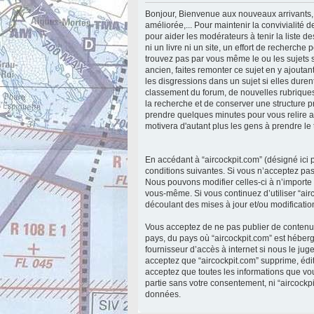
Bonjour, Bienvenue aux nouveaux arrivants, 
améliorée,... Pour maintenir la convivialité
pour aider les modérateurs à tenir la liste 
ni un livre ni un site, un effort de recherch
trouvez pas par vous même le ou les sujets s
ancien, faites remonter ce sujet en y ajoutan
les disgressions dans un sujet si elles durent
classement du forum, de nouvelles rubriques 
la recherche et de conserver une structure 
prendre quelques minutes pour vous relire a
motivera d'autant plus les gens à prendre l
En accédant à “aircockpit.com” (désigné ici p
conditions suivantes. Si vous n’acceptez pas
Nous pouvons modifier celles-ci à n’importe 
vous-même. Si vous continuez d’utiliser “ai
découlant des mises à jour et/ou modificatio
Vous acceptez de ne pas publier de contenu a
pays, du pays où “aircockpit.com” est héberg
fournisseur d’accès à internet si nous le ju
acceptez que “aircockpit.com” supprime, édit
acceptez que toutes les informations que vo
partie sans votre consentement, ni “aircock
données.