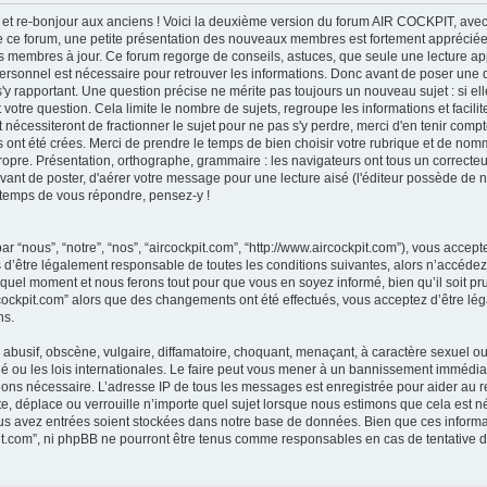
et re-bonjour aux anciens ! Voici la deuxième version du forum AIR COCKPIT, avec
 de ce forum, une petite présentation des nouveaux membres est fortement appréciée,
des membres à jour. Ce forum regorge de conseils, astuces, que seule une lecture ap
e personnel est nécessaire pour retrouver les informations. Donc avant de poser une
'y rapportant. Une question précise ne mérite pas toujours un nouveau sujet : si el
t votre question. Cela limite le nombre de sujets, regroupe les informations et faci
 nécessiteront de fractionner le sujet pour ne pas s'y perdre, merci d'en tenir compte.
ont été crées. Merci de prendre le temps de bien choisir votre rubrique et de nomme
propre. Présentation, orthographe, grammaire : les navigateurs ont tous un correc
vant de poster, d'aérer votre message pour une lecture aisé (l'éditeur possède de 
e temps de vous répondre, pensez-y !
ar “nous”, “notre”, “nos”, “aircockpit.com”, “http://www.aircockpit.com”), vous acce
 d’être légalement responsable de toutes les conditions suivantes, alors n’accédez p
quel moment et nous ferons tout pour que vous en soyez informé, bien qu’il soit prud
rcockpit.com” alors que des changements ont été effectués, vous acceptez d’être l
ns.
busif, obscène, vulgaire, diffamatoire, choquant, menaçant, à caractère sexuel ou a
é ou les lois internationales. Le faire peut vous mener à un bannissement immédiat
geons nécessaire. L’adresse IP de tous les messages est enregistrée pour aider au 
e, déplace ou verrouille n’importe quel sujet lorsque nous estimons que cela est néc
us avez entrées soient stockées dans notre base de données. Bien que ces informat
pit.com”, ni phpBB ne pourront être tenus comme responsables en cas de tentative d