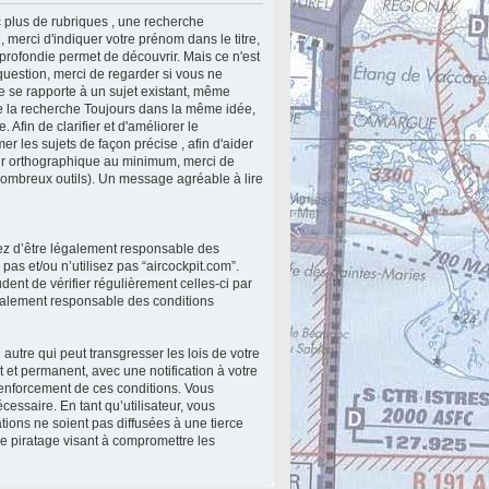
 plus de rubriques , une recherche
 merci d'indiquer votre prénom dans le titre,
profondie permet de découvrir. Mais ce n'est
 question, merci de regarder si vous ne
le se rapporte à un sujet existant, même
lite la recherche Toujours dans la même idée,
 Afin de clarifier et d'améliorer le
r les sujets de façon précise , afin d'aider
teur orthographique au minimum, merci de
nombreux outils). Un message agréable à lire
ptez d’être légalement responsable des
as et/ou n’utilisez pas “aircockpit.com”.
ent de vérifier régulièrement celles-ci par
également responsable des conditions
utre qui peut transgresser les lois de votre
 et permanent, avec une notification à votre
renforcement de ces conditions. Vous
essaire. En tant qu’utilisateur, vous
ions ne soient pas diffusées à une tierce
e piratage visant à compromettre les