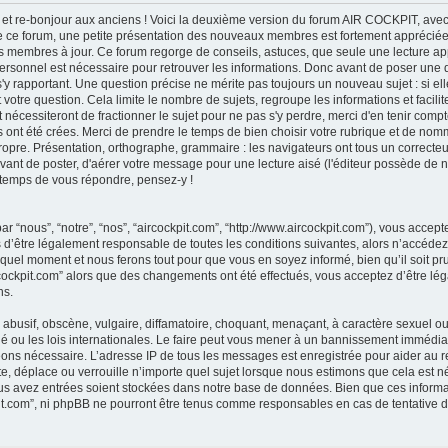
et re-bonjour aux anciens ! Voici la deuxième version du forum AIR COCKPIT, avec
 de ce forum, une petite présentation des nouveaux membres est fortement appréciée,
des membres à jour. Ce forum regorge de conseils, astuces, que seule une lecture ap
e personnel est nécessaire pour retrouver les informations. Donc avant de poser une
'y rapportant. Une question précise ne mérite pas toujours un nouveau sujet : si el
t votre question. Cela limite le nombre de sujets, regroupe les informations et faci
 nécessiteront de fractionner le sujet pour ne pas s'y perdre, merci d'en tenir compte.
ont été crées. Merci de prendre le temps de bien choisir votre rubrique et de nomme
propre. Présentation, orthographe, grammaire : les navigateurs ont tous un correc
vant de poster, d'aérer votre message pour une lecture aisé (l'éditeur possède de 
e temps de vous répondre, pensez-y !
ar “nous”, “notre”, “nos”, “aircockpit.com”, “http://www.aircockpit.com”), vous acce
 d’être légalement responsable de toutes les conditions suivantes, alors n’accédez p
quel moment et nous ferons tout pour que vous en soyez informé, bien qu’il soit prud
rcockpit.com” alors que des changements ont été effectués, vous acceptez d’être l
ns.
busif, obscène, vulgaire, diffamatoire, choquant, menaçant, à caractère sexuel ou a
é ou les lois internationales. Le faire peut vous mener à un bannissement immédiat
geons nécessaire. L’adresse IP de tous les messages est enregistrée pour aider au 
e, déplace ou verrouille n’importe quel sujet lorsque nous estimons que cela est néc
us avez entrées soient stockées dans notre base de données. Bien que ces informat
pit.com”, ni phpBB ne pourront être tenus comme responsables en cas de tentative d