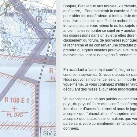
Bonjour, Bienvenue aux nouveaux arrivants, 
améliorée,... Pour maintenir la convivialité
pour aider les modérateurs à tenir la liste 
ni un livre ni un site, un effort de recherch
trouvez pas par vous même le ou les sujets s
ancien, faites remonter ce sujet en y ajoutan
les disgressions dans un sujet si elles durent
classement du forum, de nouvelles rubriques 
la recherche et de conserver une structure 
prendre quelques minutes pour vous relire a
motivera d'autant plus les gens à prendre l
En accédant à “aircockpit.com” (désigné ici p
conditions suivantes. Si vous n’acceptez pas
Nous pouvons modifier celles-ci à n’importe 
vous-même. Si vous continuez d’utiliser “ai
découlant des mises à jour et/ou modificatio
Vous acceptez de ne pas publier de contenu a
pays, du pays où “aircockpit.com” est héberg
fournisseur d’accès à internet si nous le ju
acceptez que “aircockpit.com” supprime, édit
acceptez que toutes les informations que vo
partie sans votre consentement, ni “aircock
données.