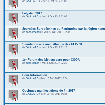
de
GAILLARD
» Jeu 19 Oct 2017 11:08
Lelystad 2017
de
GAILLARD
» Jeu 19 Oct 2017 11:06
Journées Européennes du Patrimoine sur la région nant
de
concorde fan
» Ven 20 Oct 2017 18:00
Simulation à la médiathèque des ULIS 91
de
GAILLARD
» Jeu 19 Oct 2017 11:16
1er Forum des Métiers aero pour CGOA
de
cgoa-benoit
» Mer 6 Sep 2017 22:20
Pour Information
de
GAILLARD
» Mer 16 Aoû 2017 10:04
Quelques manifestations de fin 2017
de
GAILLARD
» Mer 16 Aoû 2017 09:56