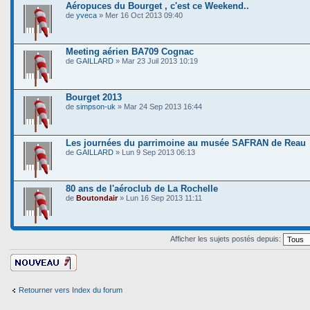
Aéropuces du Bourget , c'est ce Weekend..
de
yveca
» Mer 16 Oct 2013 09:40
Meeting aérien BA709 Cognac
de
GAILLARD
» Mar 23 Juil 2013 10:19
Bourget 2013
de
simpson-uk
» Mar 24 Sep 2013 16:44
Les journées du parrimoine au musée SAFRAN de Reau
de
GAILLARD
» Lun 9 Sep 2013 06:13
80 ans de l'aéroclub de La Rochelle
de
Boutondair
» Lun 16 Sep 2013 11:11
Afficher les sujets postés depuis:
Ecrire un nouveau
sujet
Retourner vers Index du forum