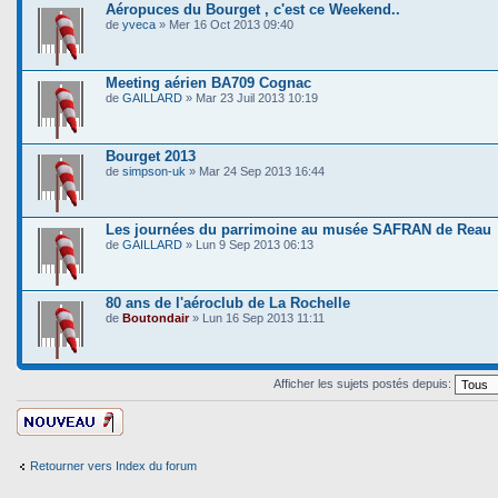
Aéropuces du Bourget , c'est ce Weekend..
de
yveca
» Mer 16 Oct 2013 09:40
Meeting aérien BA709 Cognac
de
GAILLARD
» Mar 23 Juil 2013 10:19
Bourget 2013
de
simpson-uk
» Mar 24 Sep 2013 16:44
Les journées du parrimoine au musée SAFRAN de Reau
de
GAILLARD
» Lun 9 Sep 2013 06:13
80 ans de l'aéroclub de La Rochelle
de
Boutondair
» Lun 16 Sep 2013 11:11
Afficher les sujets postés depuis:
Ecrire un nouveau
sujet
Retourner vers Index du forum