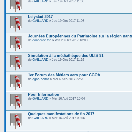
de
GAILLARD
» Jeu 19 Oct 2017 11:08
Lelystad 2017
de
GAILLARD
» Jeu 19 Oct 2017 11:06
Journées Européennes du Patrimoine sur la région nant
de
concorde fan
» Ven 20 Oct 2017 18:00
Simulation à la médiathèque des ULIS 91
de
GAILLARD
» Jeu 19 Oct 2017 11:16
1er Forum des Métiers aero pour CGOA
de
cgoa-benoit
» Mer 6 Sep 2017 22:20
Pour Information
de
GAILLARD
» Mer 16 Aoû 2017 10:04
Quelques manifestations de fin 2017
de
GAILLARD
» Mer 16 Aoû 2017 09:56