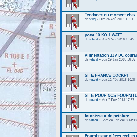
Tendance du moment chez 
de
fcoq
» Dim 26 Aoû 2018 11:31
potar 10 KO 1 WATT
de
tetard
» Ven 9 Mar 2018 10:45
Alimentation 12V DC couran
de
tetard
» Lun 29 Jan 2018 16:37
SITE FRANCE COCKPIT
de
tetard
» Lun 12 Fév 2018 19:38
SITE POUR NOS FOURNIT
de
tetard
» Mer 7 Fév 2018 17:57
fournisseur de peinture
de
tetard
» Sam 20 Jan 2018 13:48
Fournisseur pièces réelles 