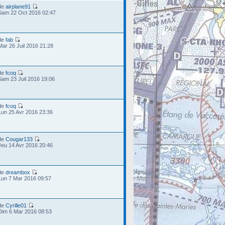
de
airplane91
Sam 22 Oct 2016 02:47
de
fab
Mar 26 Juil 2016 21:28
de
fcoq
Sam 23 Juil 2016 19:06
de
fcoq
Lun 25 Avr 2016 23:36
de
Cougar133
Jeu 14 Avr 2016 20:46
de
dreambox
Lun 7 Mar 2016 09:57
de
Cyrille01
Dim 6 Mar 2016 08:53