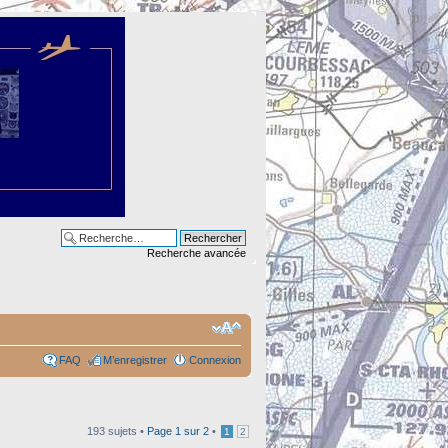
Recherche avancée
FAQ
M’enregistrer
Connexion
193 sujets •
Page
1
sur
2
•
1
2