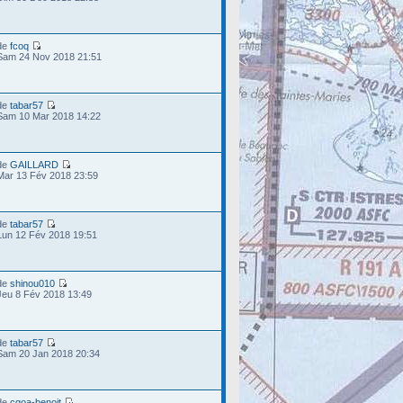
de
fcoq
Sam 24 Nov 2018 21:51
de
tabar57
Sam 10 Mar 2018 14:22
de
GAILLARD
Mar 13 Fév 2018 23:59
de
tabar57
Lun 12 Fév 2018 19:51
de
shinou010
Jeu 8 Fév 2018 13:49
de
tabar57
Sam 20 Jan 2018 20:34
de
cgoa-benoit