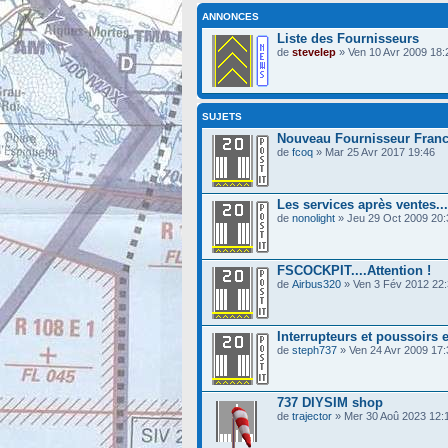
ANNONCES
Liste des Fournisseurs
de
stevelep
» Ven 10 Avr 2009 18:
SUJETS
Nouveau Fournisseur Franca
de
fcoq
» Mar 25 Avr 2017 19:46
Les services après ventes...
de
nonolight
» Jeu 29 Oct 2009 20:
FSCOCKPIT....Attention !
de
Airbus320
» Ven 3 Fév 2012 22
Interrupteurs et poussoirs 
de
steph737
» Ven 24 Avr 2009 17:
737 DIYSIM shop
de
trajector
» Mer 30 Aoû 2023 12: