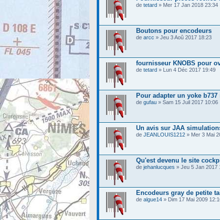
de
tetard
» Mer 17 Jan 2018 23:34
Boutons pour encodeurs
de
arcc
» Jeu 3 Aoû 2017 18:23
fournisseur KNOBS pour o
de
tetard
» Lun 4 Déc 2017 19:49
Pour adapter un yoke b737 
de
gufau
» Sam 15 Juil 2017 10:06
Un avis sur JAA simulation
de
JEANLOUIS1212
» Mer 3 Mai 2
Qu'est devenu le site cockp
de
jehanlucques
» Jeu 5 Jan 2017 
Encodeurs gray de petite tai
de
algue14
» Dim 17 Mai 2009 12:1