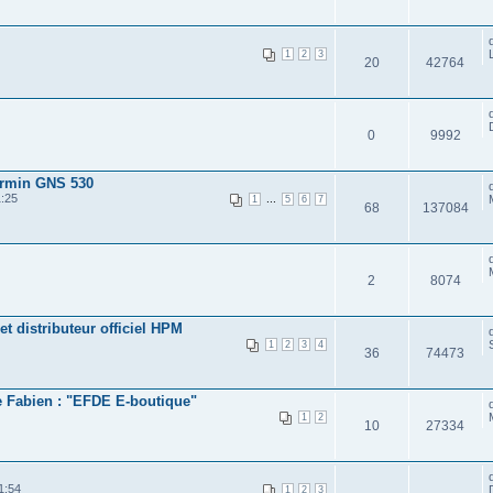
1
2
3
20
42764
0
9992
armin GNS 530
:25
...
1
5
6
7
68
137084
2
8074
et distributeur officiel HPM
1
2
3
4
36
74473
e Fabien : "EFDE E-boutique"
1
2
10
27334
1:54
1
2
3