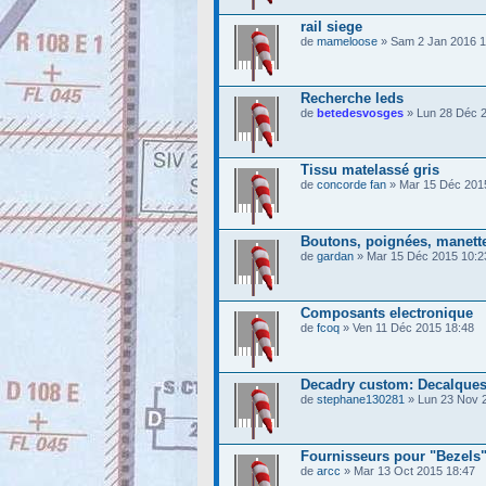
rail siege
de
mameloose
» Sam 2 Jan 2016 1
Recherche leds
de
betedesvosges
» Lun 28 Déc 2
Tissu matelassé gris
de
concorde fan
» Mar 15 Déc 201
Boutons, poignées, manettes
de
gardan
» Mar 15 Déc 2015 10:2
Composants electronique
de
fcoq
» Ven 11 Déc 2015 18:48
Decadry custom: Decalques 
de
stephane130281
» Lun 23 Nov 
Fournisseurs pour "Bezels
de
arcc
» Mar 13 Oct 2015 18:47