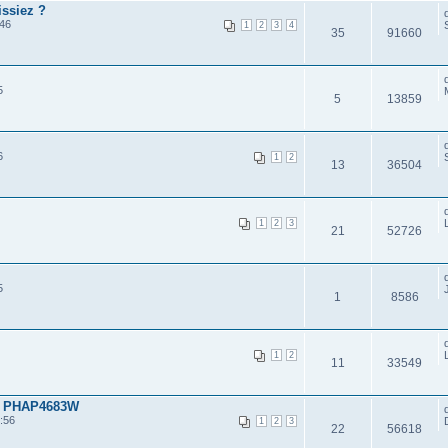
issiez ?
:46
1
2
3
4
35
91660
5
5
13859
6
1
2
13
36504
1
2
3
21
52726
5
1
8586
1
2
11
33549
 PHAP4683W
:56
1
2
3
22
56618