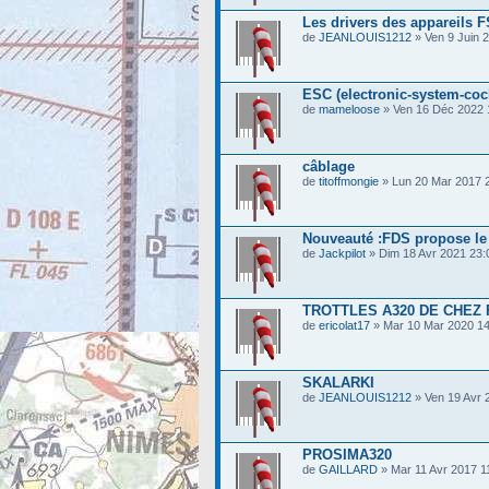
Les drivers des appareils 
de
JEANLOUIS1212
» Ven 9 Juin 
ESC (electronic-system-coc
de
mameloose
» Ven 16 Déc 2022 
câblage
de
titoffmongie
» Lun 20 Mar 2017 
Nouveauté :FDS propose le
de
Jackpilot
» Dim 18 Avr 2021 23:
TROTTLES A320 DE CHEZ 
de
ericolat17
» Mar 10 Mar 2020 14
SKALARKI
de
JEANLOUIS1212
» Ven 19 Avr 
PROSIMA320
de
GAILLARD
» Mar 11 Avr 2017 1