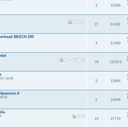
3
10359
1
2
3
27
61361
verhead BEECH 200
4
11000
réel
...
1
6
7
8
78
127873
s
017 18:38
5
12684
itpassion.fr
18:03
5
14346
lle
0
1
2
10
37710