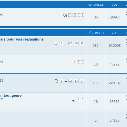
RÉPONSES
VUS
28
1
2
3
4
36
198971
RÉPONSES
VUS
is pour vos réalisations
...
1
97
98
99
982
915008
34
1
2
13
45222
:39
...
1
12
13
14
138
220107
en tout genre
32
1
2
18
65876
13
0
54170