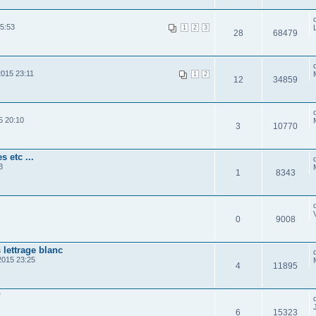
5:53
1
2
3
28
68479
015 23:11
1
2
12
34859
5 20:10
3
10770
 etc ...
3
1
8343
0
9008
lettrage blanc
2015 23:25
4
11895
"
6
15323