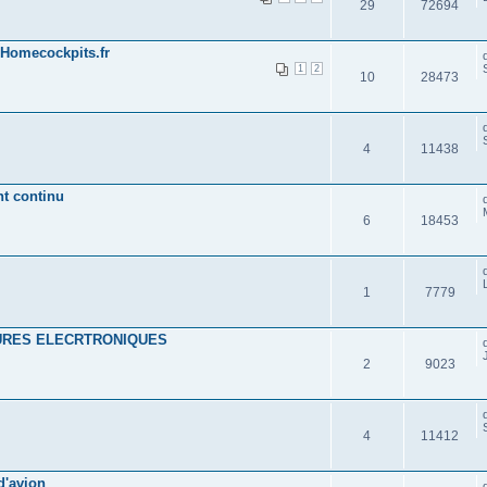
29
72694
Homecockpits.fr
1
2
10
28473
4
11438
t continu
6
18453
1
7779
URES ELECRTRONIQUES
2
9023
4
11412
d'avion