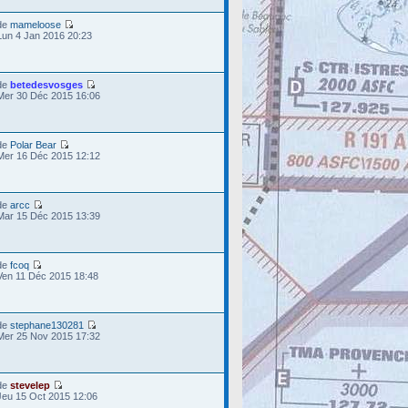
de
mameloose
Lun 4 Jan 2016 20:23
de
betedesvosges
Mer 30 Déc 2015 16:06
de
Polar Bear
Mer 16 Déc 2015 12:12
de
arcc
Mar 15 Déc 2015 13:39
de
fcoq
Ven 11 Déc 2015 18:48
de
stephane130281
Mer 25 Nov 2015 17:32
de
stevelep
Jeu 15 Oct 2015 12:06