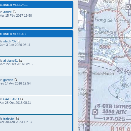
DERNIER MESSAGE
de
André
Mer 15 Fév 2017 19:50
DERNIER MESSAGE
de
steph737
Sam 3 Jan 2026 06:11
de
airplane91
Sam 22 Oct 2016 08:15
de
gardan
Jeu 14 Avr 2016 12:54
de
GAILLARD
Ven 25 Oct 2013 08:11
de
trajector
Mer 30 Aoû 2023 12:13