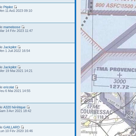
de
Ptipilot
Ven 11 Aoû 2023 09:10
de
mameloose
Mar 14 Fév 2023 11:47
de
Jackpilot
Ven 1 Juil 2022 16:54
de
Jackpilot
Mer 19 Mai 2021 14:21
de
ericolat
Jeu 6 Mai 2021 14:55
de
A320 hérétique
Sam 3 Avr 2021 18:42
de
GAILLARD
Lun 10 Fév 2020 16:46