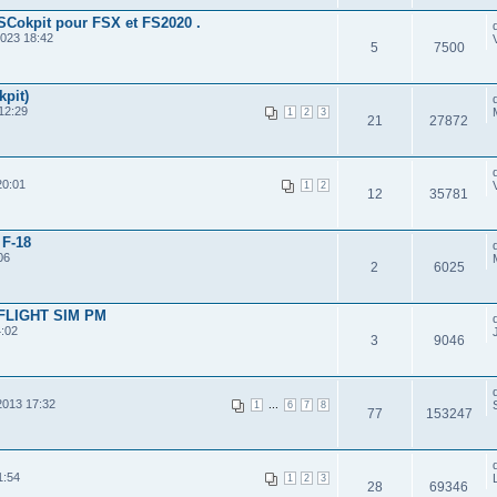
FSCokpit pour FSX et FS2020 .
2023 18:42
5
7500
kpit)
12:29
1
2
3
21
27872
20:01
1
2
12
35781
 F-18
06
2
6025
FLIGHT SIM PM
:02
3
9046
2013 17:32
...
1
6
7
8
77
153247
1:54
1
2
3
28
69346