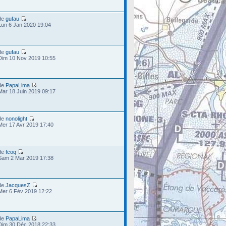
de
gufau
Lun 6 Jan 2020 19:04
de
gufau
Dim 10 Nov 2019 10:55
de
PapaLima
Mar 18 Juin 2019 09:17
de
nonolight
Mer 17 Avr 2019 17:40
de
fcoq
Sam 2 Mar 2019 17:38
de
JacquesZ
Mer 6 Fév 2019 12:22
de
PapaLima
Dim 30 Déc 2018 22:33