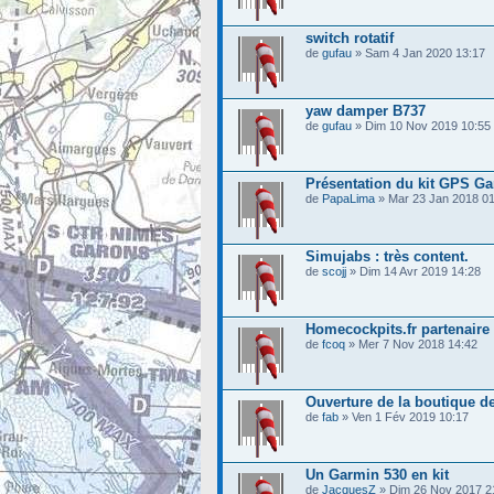
switch rotatif
de
gufau
» Sam 4 Jan 2020 13:17
yaw damper B737
de
gufau
» Dim 10 Nov 2019 10:55
Présentation du kit GPS G
de
PapaLima
» Mar 23 Jan 2018 01
Simujabs : très content.
de
scojj
» Dim 14 Avr 2019 14:28
Homecockpits.fr partenaire 
de
fcoq
» Mer 7 Nov 2018 14:42
Ouverture de la boutique d
de
fab
» Ven 1 Fév 2019 10:17
Un Garmin 530 en kit
de
JacquesZ
» Dim 26 Nov 2017 2