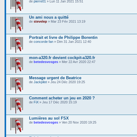
de
pierre01
» Lun 11 Jan 2021 15:51
Un ami nous a quitté
de
stevelep
» Mar 23 Fév 2021 13:19
Portrait et livre de Philippe Borentin
de
concorde fan
» Dim 31 Jan 2021 12:40
mon-a320.fr devient cockpit-a320.fr
de
betedesvosges
» Mer 22 Avr 2020 22:47
Message urgent de Beatrice
de
Jackpilot
» Jeu 24 Déc 2020 19:25
Comment acheter un jeu en 2020 ?
de
FiX
» Jeu 17 Déc 2020 15:19
Lumières au sol FSX
de
betedesvosges
» Ven 20 Nov 2020 19:25