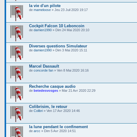
la vie d'un pilote
de
mameloose
» Jeu 23 Juil 2020 19:17
Cockpit Falcon 10 Leboncoin
de
damien1990
» Dim 24 Mai 2020 20:10
Diverses questions Simulateur
de
damien1990
» Dim 3 Mai 2020 15:11
Marcel Dassault
de
concorde fan
» Ven 8 Mai 2020 16:16
Recherche casque audio
de
betedesvosges
» Mar 21 Avr 2020 22:29
Colibrisim, le retour
de
Colibri
» Ven 17 Avr 2020 14:46
la lune pendant le confinement
de
arcc
» Dim 5 Avr 2020 14:51