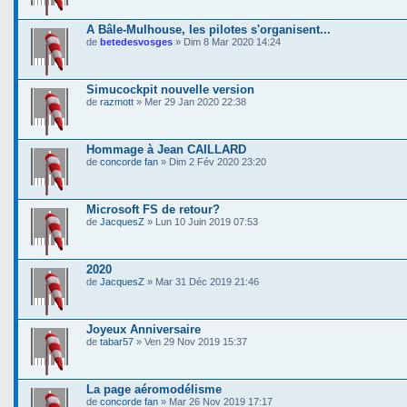
A Bâle-Mulhouse, les pilotes s'organisent...
de
betedesvosges
» Dim 8 Mar 2020 14:24
Simucockpit nouvelle version
de
razmott
» Mer 29 Jan 2020 22:38
Hommage à Jean CAILLARD
de
concorde fan
» Dim 2 Fév 2020 23:20
Microsoft FS de retour?
de
JacquesZ
» Lun 10 Juin 2019 07:53
2020
de
JacquesZ
» Mar 31 Déc 2019 21:46
Joyeux Anniversaire
de
tabar57
» Ven 29 Nov 2019 15:37
La page aéromodélisme
de
concorde fan
» Mar 26 Nov 2019 17:17