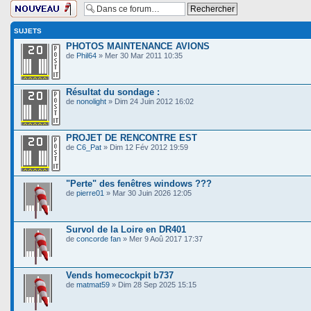
Ecrire un nouveau
sujet
SUJETS
PHOTOS MAINTENANCE AVIONS
de
Phil64
» Mer 30 Mar 2011 10:35
Résultat du sondage :
de
nonolight
» Dim 24 Juin 2012 16:02
PROJET DE RENCONTRE EST
de
C6_Pat
» Dim 12 Fév 2012 19:59
"Perte" des fenêtres windows ???
de
pierre01
» Mar 30 Juin 2026 12:05
Survol de la Loire en DR401
de
concorde fan
» Mer 9 Aoû 2017 17:37
Vends homecockpit b737
de
matmat59
» Dim 28 Sep 2025 15:15