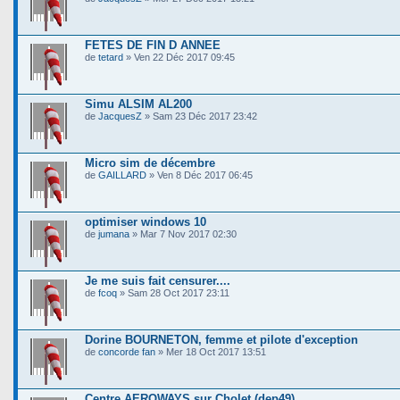
FETES DE FIN D ANNEE
de
tetard
» Ven 22 Déc 2017 09:45
Simu ALSIM AL200
de
JacquesZ
» Sam 23 Déc 2017 23:42
Micro sim de décembre
de
GAILLARD
» Ven 8 Déc 2017 06:45
optimiser windows 10
de
jumana
» Mar 7 Nov 2017 02:30
Je me suis fait censurer....
de
fcoq
» Sam 28 Oct 2017 23:11
Dorine BOURNETON, femme et pilote d'exception
de
concorde fan
» Mer 18 Oct 2017 13:51
Centre AEROWAYS sur Cholet (dep49)