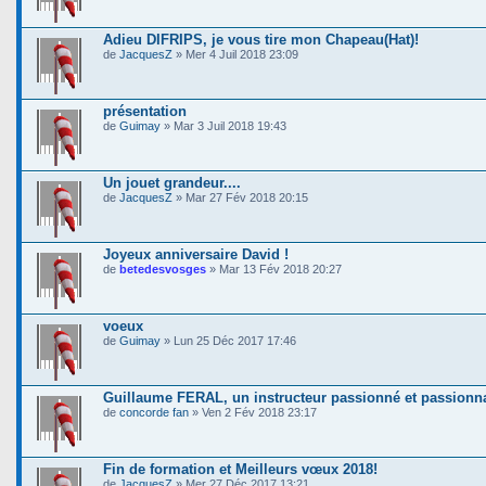
Adieu DIFRIPS, je vous tire mon Chapeau(Hat)!
de
JacquesZ
» Mer 4 Juil 2018 23:09
présentation
de
Guimay
» Mar 3 Juil 2018 19:43
Un jouet grandeur....
de
JacquesZ
» Mar 27 Fév 2018 20:15
Joyeux anniversaire David !
de
betedesvosges
» Mar 13 Fév 2018 20:27
voeux
de
Guimay
» Lun 25 Déc 2017 17:46
Guillaume FERAL, un instructeur passionné et passionn
de
concorde fan
» Ven 2 Fév 2018 23:17
Fin de formation et Meilleurs vœux 2018!
de
JacquesZ
» Mer 27 Déc 2017 13:21