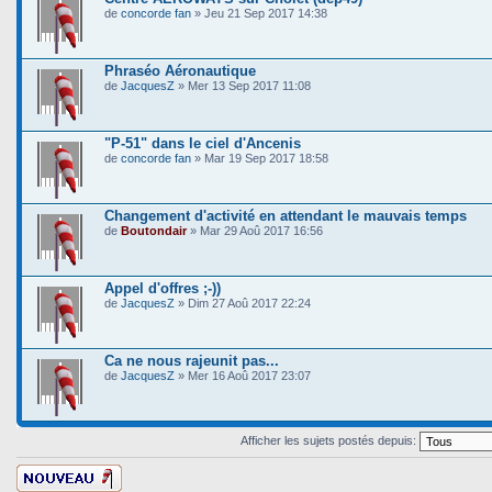
de
concorde fan
» Jeu 21 Sep 2017 14:38
Phraséo Aéronautique
de
JacquesZ
» Mer 13 Sep 2017 11:08
"P-51" dans le ciel d'Ancenis
de
concorde fan
» Mar 19 Sep 2017 18:58
Changement d'activité en attendant le mauvais temps
de
Boutondair
» Mar 29 Aoû 2017 16:56
Appel d'offres ;-))
de
JacquesZ
» Dim 27 Aoû 2017 22:24
Ca ne nous rajeunit pas...
de
JacquesZ
» Mer 16 Aoû 2017 23:07
Afficher les sujets postés depuis:
Ecrire un nouveau
sujet