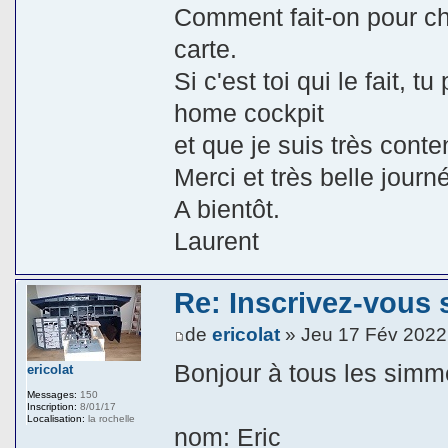
Comment fait-on pour cha
carte.
Si c'est toi qui le fait,
home cockpit
et que je suis très conte
Merci et très belle journ
A bientôt.
Laurent
Re: Inscrivez-vous s
de
ericolat
» Jeu 17 Fév 2022
Bonjour à tous les simmer
ericolat
Messages:
150
Inscription:
8/01/17
Localisation:
la rochelle
nom: Eric