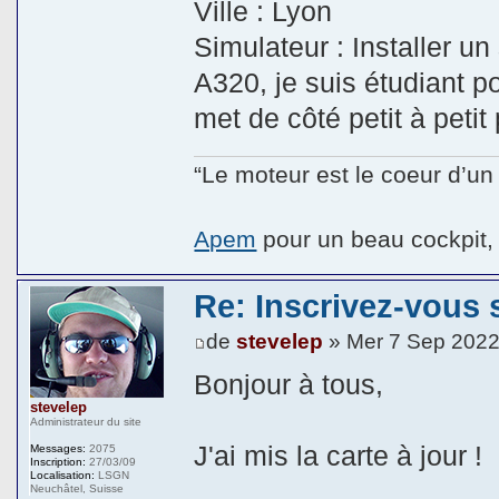
Ville : Lyon
Simulateur : Installer u
A320, je suis étudiant p
met de côté petit à petit 
“Le moteur est le coeur d’un 
Apem
pour un beau cockpit, 
Re: Inscrivez-vous s
de
stevelep
» Mer 7 Sep 2022
Bonjour à tous,
stevelep
Administrateur du site
J'ai mis la carte à jour !
Messages:
2075
Inscription:
27/03/09
Localisation:
LSGN
Neuchâtel, Suisse