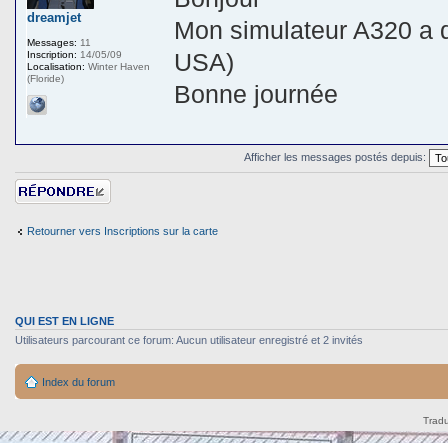
dreamjet
Mon simulateur A320 a 
Messages:
11
USA)
Inscription:
14/05/09
Localisation:
Winter Haven
(Floride)
Bonne journée
Afficher les messages postés depuis:
Répondre
Retourner vers Inscriptions sur la carte
QUI EST EN LIGNE
Utilisateurs parcourant ce forum: Aucun utilisateur enregistré et 2 invités
Index du forum
Tradu