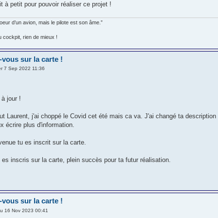
t à petit pour pouvoir réaliser ce projet !
oeur d’un avion, mais le pilote est son âme.”
 cockpit, rien de mieux !
-vous sur la carte !
r 7 Sep 2022 11:36
 à jour !
ut Laurent, j'ai choppé le Covid cet été mais ca va. J'ai changé ta descriptio
ux écrire plus d'information.
enue tu es inscrit sur la carte.
s inscris sur la carte, plein succès pour ta futur réalisation.
-vous sur la carte !
u 16 Nov 2023 00:41