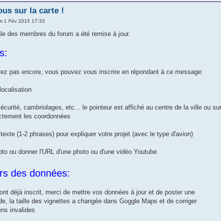
ous sur la carte !
m 1 Fév 2015 17:33
le des membres du forum a été remise à jour.
s:
urez pas encore, vous pouvez vous inscrire en répondant à ce message:
localisation
écurité, cambriolages, etc... le pointeur est affiché au centre de la ville ou s
ctement les coordonnées
t texte (1-2 phrases) pour expliquer votre projet (avec le type d'avion)
oto ou donner l'URL d'une photo ou d'une vidéo Youtube
urs des données:
ont déjà inscrit, merci de mettre vos données à jour et de poster une
de, la taille des vignettes a changée dans Goggle Maps et de corriger
ens invalides