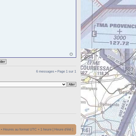
6 messages • Page
1
sur
1
• Heures au format UTC + 1 heure [ Heure d’été ]