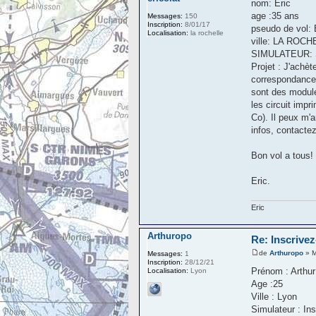
nom: Eric
age :35 ans
Messages:
150
Inscription:
8/01/17
pseudo de vol: 
Localisation:
la rochelle
ville: LA ROC
SIMULATEUR: S
Projet : J'achè
correspondances 
sont des module
les circuit impr
Co). Il peux m'
infos, contacte
Bon vol a tous!
Eric.
Eric
Arthuropo
Re: Inscrivez
de
Arthuropo
» M
Messages:
1
Inscription:
28/12/21
Prénom : Arthur
Localisation:
Lyon
Age :25
Ville : Lyon
Simulateur : Ins