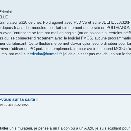
Ericolat
HELLE
imulateur a320 de chez Poldragonet avec P3D V5 et suite JEEHELL A32
te depuis 5 ans des modules tous fait directement sur le site de POLDRAGONET 
avec l'entreprise se font par mail en anglais (ou en polonais si certains préf
s qui se connecter directement avec le logiciel FMGS, aucune programmation n
imer du fabricant. Cette fluidité me permet d'avoir qu'un seul ordinateur pour 
arriver d'utiliser un PC portable complémentaire pour avoir le second MCDU d'o
z moi par mail sur
ericolat@hotmail.fr
j'ai deja laisser pas mal de lien sur le f
-vous sur la carte !
er 13 Juil 2022 15:28
taller un simulateur, je pense à un Falcon ou à un A320, je suis étudiant pour