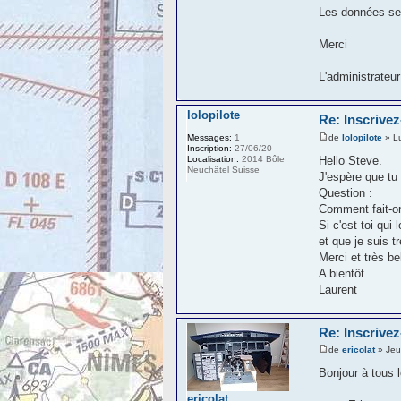
Les données ser
Merci
L'administrateur
lolopilote
Re: Inscrivez
de
lolopilote
» L
Messages:
1
Inscription:
27/06/20
Hello Steve.
Localisation:
2014 Bôle
Neuchâtel Suisse
J'espère que tu
Question :
Comment fait-on
Si c'est toi qui
et que je suis t
Merci et très be
A bientôt.
Laurent
Re: Inscrivez
de
ericolat
» Jeu
Bonjour à tous l
ericolat