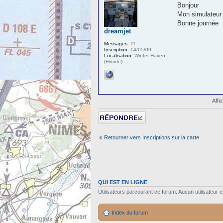
Bonjour
Mon simulateur
Bonne journée
dreamjet
Messages:
11
Inscription:
14/05/09
Localisation:
Winter Haven
(Floride)
Affi
Répondre
Retourner vers Inscriptions sur la carte
QUI EST EN LIGNE
Utilisateurs parcourant ce forum: Aucun utilisateur en
Index du forum