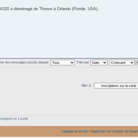
 A320 a déménagé de Thonon à Orlando (Floride. USA)
cher les messages postés depuis:
Trier par
Aller à:
registré et 1 invité
L’équipe du forum
•
Supprimer les cookies du forum