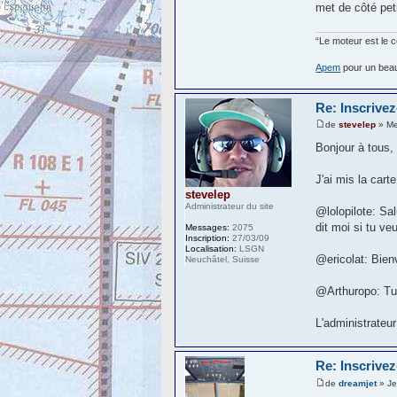
met de côté peti
“Le moteur est le c
Apem
pour un beau
Re: Inscrivez
de
stevelep
» Me
Bonjour à tous,
J'ai mis la carte
stevelep
Administrateur du site
@lolopilote: Sal
dit moi si tu ve
Messages:
2075
Inscription:
27/03/09
Localisation:
LSGN
@ericolat: Bienv
Neuchâtel, Suisse
@Arthuropo: Tu e
L'administrateur
Re: Inscrivez
de
dreamjet
» Je