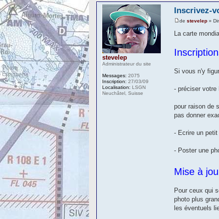
Inscrivez-v
de
stevelep
» Di
La carte mondia
Inscription
stevelep
Administrateur du site
Si vous n'y fig
Messages:
2075
Inscription:
27/03/09
Localisation:
LSGN
- préciser votre 
Neuchâtel, Suisse
pour raison de s
pas donner exa
- Ecrire un peti
- Poster une ph
Mise à jo
Pour ceux qui s
photo plus gran
les éventuels li