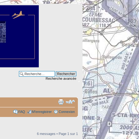
Recherche avancée
FAQ
M’enregistrer
Connexion
6 messages • Page
1
sur
1