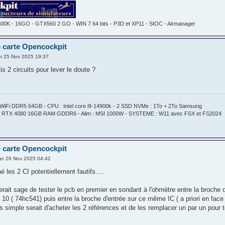
600K - 16GO - GTX560 2 GO - WIN 7 64 bits - P3D et XP11 - SIOC - Airmanager
 carte Opencockpit
r 25 Nov 2025 19:37
tis 2 circuits pour lever le doute ?
WiFi DDR5 64GB - CPU : Intel core i9-14900k - 2 SSD NVMe : 1To + 2To Samsung
 RTX 4080 16GB RAM GDDR6 - Alim : MSI 1000W - SYSTEME : W11 avec FSX et FS2024
 carte Opencockpit
er 26 Nov 2025 04:42
né les 2 CI potentiellement fautifs....
serait sage de tester le pcb en premier en sondant à l'ohmètre entre la broche 
 10 ( 74hc541) puis entre la broche d'entrée sur ce même IC ( a priori en face )
s simple serait d'acheter les 2 références et de les remplacer un par un pour t