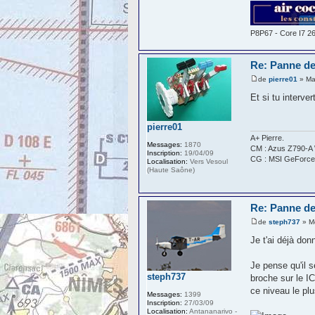
P8P67 - Core I7 2
Re: Panne de
de
pierre01
» Ma
Et si tu interver
pierre01
A+ Pierre.
Messages:
1870
CM : Azus Z790-A 
Inscription:
19/04/09
CG : MSI GeForce
Localisation:
Vers Vesoul
(Haute Saône)
Re: Panne de
de
steph737
» M
Je t'ai déjà don
Je pense qu'il 
steph737
broche sur le IC
ce niveau le plu
Messages:
1399
Inscription:
27/03/09
Localisation:
Antananarivo -