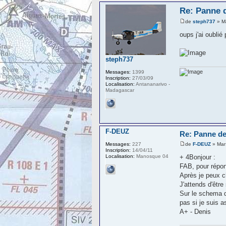
Re: Panne 
de
steph737
» M
oups j'ai oublié 
steph737
Messages:
1399
Inscription:
27/03/09
Localisation:
Antananarivo -
Madagascar
F-DEUZ
Re: Panne de
de
F-DEUZ
» Mar
Messages:
227
Inscription:
14/04/11
+ 4Bonjour :
Localisation:
Manosque 04
FAB, pour répon
Après je peux c
J'attends d'êtr
Sur le schema d
pas si je suis a
A+ - Denis