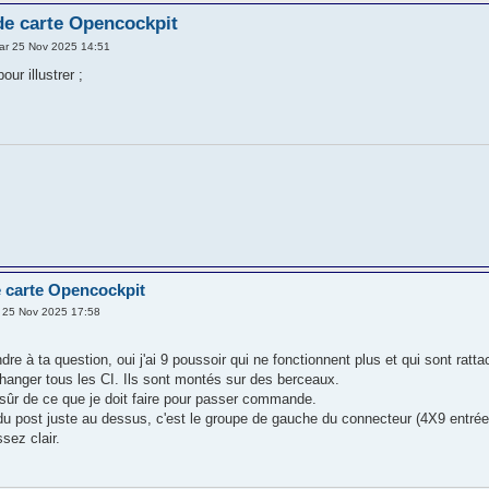
de carte Opencockpit
ar 25 Nov 2025 14:51
pour illustrer ;
 carte Opencockpit
 25 Nov 2025 17:58
dre à ta question, oui j'ai 9 poussoir qui ne fonctionnent plus et qui sont r
hanger tous les CI. Ils sont montés sur des berceaux.
e sûr de ce que je doit faire pour passer commande.
u post juste au dessus, c'est le groupe de gauche du connecteur (4X9 entrée
ssez clair.