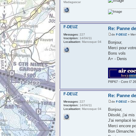
Madagascar
F-DEUZ
Re: Panne de
de
F-DEUZ
» Mer
Messages:
227
Inscription:
14/04/11
Bonjour,
Localisation:
Manosque 04
Merci pour votre
Bons vols
A+ - Denis
P8P67 - Core I7 2
F-DEUZ
Re: Panne de
de
F-DEUZ
» Dim
Messages:
227
Inscription:
14/04/11
Bonjour,
Localisation:
Manosque 04
Désolé, j'ai mi
J'ai remplacé l
Merci encore po
Bon Dimanche.