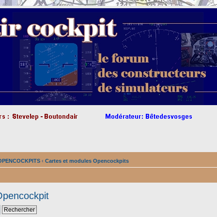
s OPENCOCKPITS
‹
Cartes et modules Opencockpits
Opencockpit