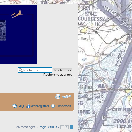
Recherche avancée
FAQ
M’enregistrer
Connexion
26 messages •
Page
3
sur
3
•
1
2
3