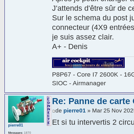
J'attends d'être sûr de 
Sur le schema du post j
connecteur (4X9 entrées
je suis assez clair.
A+ - Denis
P8P67 - Core I7 2600K - 16
SIOC - Airmanager
Re: Panne de carte
de
pierre01
» Mar 25 Nov 202
Et si tu intervertis 2 cir
pierre01
Messages:
1870