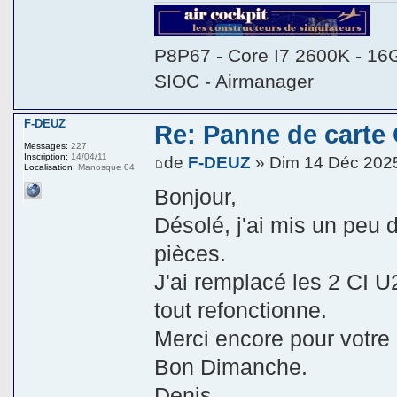
P8P67 - Core I7 2600K - 16
SIOC - Airmanager
F-DEUZ
Re: Panne de carte
Messages:
227
Inscription:
14/04/11
de
F-DEUZ
» Dim 14 Déc 202
Localisation:
Manosque 04
Bonjour,
Désolé, j'ai mis un peu
pièces.
J'ai remplacé les 2 CI 
tout refonctionne.
Merci encore pour votre
Bon Dimanche.
Denis