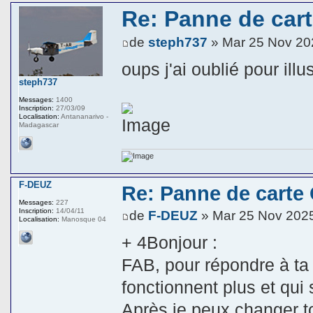
Re: Panne de car
de
steph737
» Mar 25 Nov 20
oups j'ai oublié pour illus
steph737
Messages:
1400
Inscription:
27/03/09
Localisation:
Antananarivo -
Madagascar
F-DEUZ
Re: Panne de carte
Messages:
227
Inscription:
14/04/11
de
F-DEUZ
» Mar 25 Nov 202
Localisation:
Manosque 04
+ 4Bonjour :
FAB, pour répondre à ta 
fonctionnent plus et qu
Après je peux changer to