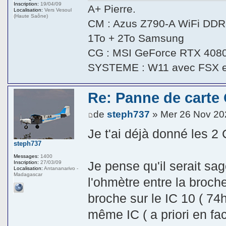
Inscription:
19/04/09
A+ Pierre.
Localisation:
Vers Vesoul
(Haute Saône)
CM : Azus Z790-A WiFi DDR5
1To + 2To Samsung
CG : MSI GeForce RTX 408
SYSTEME : W11 avec FSX 
Re: Panne de carte
de
steph737
» Mer 26 Nov 20
Je t'ai déjà donné les 2 C
steph737
Messages:
1400
Je pense qu'il serait sa
Inscription:
27/03/09
Localisation:
Antananarivo -
Madagascar
l'ohmètre entre la broch
broche sur le IC 10 ( 74
même IC ( a priori en fac