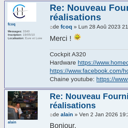
Re: Nouveau Four
réalisations
fcoq
de
fcoq
» Lun 28 Aoû 2023 21
Messages:
3340
Inscription:
19/05/10
Merci !
Localisation:
Eure et Loire
Cockpit A320
Hardware
https://www.homeco
https://www.facebook.com/hom
Chaine youtube:
https://ww
Re: Nouveau Fourni
réalisations
de
alain
» Ven 2 Jan 2026 19
alain
Bonjour.