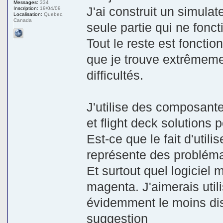
Messages:
334
J'ai construit un simula
Inscription:
19/04/09
Localisation:
Quebec,
Canada
seule partie qui ne fonct
Tout le reste est fonctio
que je trouve extrêmeme
difficultés.
J'utilise des composant
et flight deck solutions 
Est-ce que le fait d'util
représente des problém
Et surtout quel logiciel
magenta. J'aimerais utili
évidemment le moins dis
suggestion