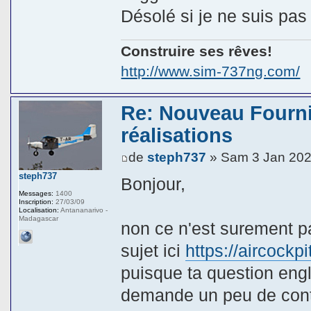
Désolé si je ne suis pas 
Construire ses rêves!
http://www.sim-737ng.com/
Re: Nouveau Fourni
réalisations
de
steph737
» Sam 3 Jan 202
steph737
Bonjour,
Messages:
1400
Inscription:
27/03/09
Localisation:
Antananarivo -
Madagascar
non ce n'est surement pas
sujet ici
https://aircock
puisque ta question engl
demande un peu de cont