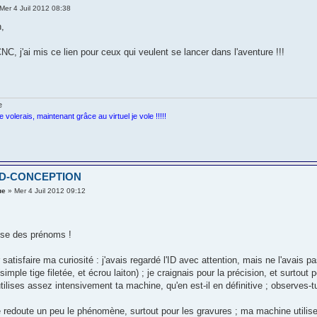
Mer 4 Juil 2012 08:38
n,
NC, j'ai mis ce lien pour ceux qui veulent se lancer dans l'aventure !!!
je volerais, maintenant grâce au virtuel je vole !!!!!
 ID-CONCEPTION
ue
» Mer 4 Juil 2012 09:12
use des prénoms !
r satisfaire ma curiosité : j'avais regardé l'ID avec attention, mais ne l'avais
imple tige filetée, et écrou laiton) ; je craignais pour la précision, et surtout p
tilises assez intensivement ta machine, qu'en est-il en définitive ; observes-t
 redoute un peu le phénomène, surtout pour les gravures ; ma machine utilise v