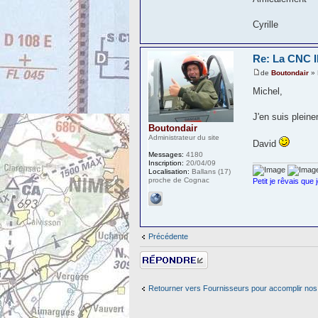
Cyrille
Re: La CNC
de
Boutondair
» 
Michel,
J'en suis plein
Boutondair
Administrateur du site
David
Messages:
4180
Inscription:
20/04/09
Localisation:
Ballans (17)
proche de Cognac
Petit je rêvais que 
Précédente
Répondre
Retourner vers Fournisseurs pour accomplir nos 