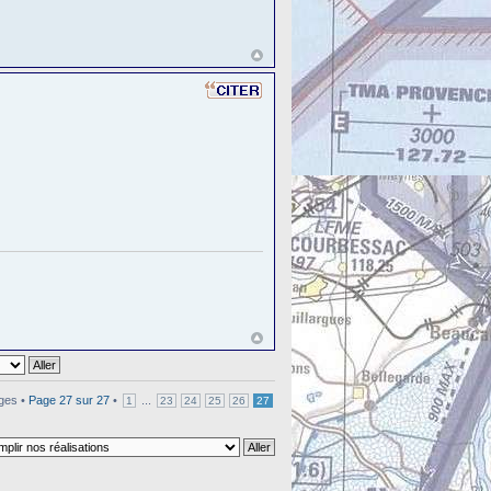
ges •
Page
27
sur
27
•
...
1
23
24
25
26
27