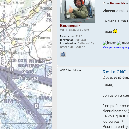
de
Boutondair
» 
Vincent a raiso
J'y tiens à ma C
Boutondair
Administrateur du site
David
Messages:
4180
Inscription:
20/04/09
Localisation:
Ballans (17)
proche de Cognac
Petit je rêvais que 
A320 hérétique
Re: La CNC
de
A320 hérétiq
David,
confusion à ca
J'en profite pou
d'entrainement (s
Je vois que tu u
jeu ou pas ?
Pour ma part, je