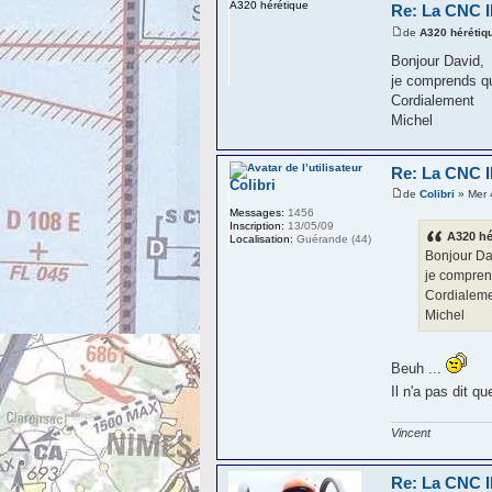
A320 hérétique
Re: La CNC
de
A320 hérétiq
Bonjour David,
je comprends qu
Cordialement
Michel
Re: La CNC
Colibri
de
Colibri
» Mer 
Messages:
1456
Inscription:
13/05/09
A320 hé
Localisation:
Guérande (44)
Bonjour Da
je comprend
Cordialem
Michel
Beuh ...
Il n'a pas dit q
Vincent
Re: La CNC