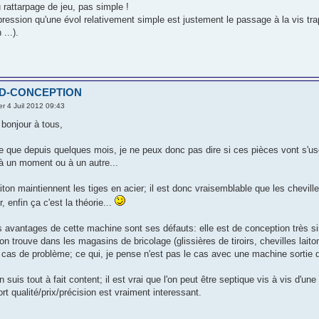
 rattarpage de jeu, pas simple !
'impression qu'une évol relativement simple est justement le passage à la vis tr
 ...).
 ID-CONCEPTION
r 4 Juil 2012 09:43
 bonjour à tous,
ne que depuis quelques mois, je ne peux donc pas dire si ces pièces vont s'use
 à un moment ou à un autre...
iton maintiennent les tiges en acier; il est donc vraisemblable que les chevilles
, enfin ça c'est la théorie...
es avantages de cette machine sont ses défauts: elle est de conception très si
on trouve dans les magasins de bricolage (glissières de tiroirs, chevilles lait
n cas de problème; ce qui, je pense n'est pas le cas avec une machine sortie d
n suis tout à fait content; il est vrai que l'on peut être septique vis à vis d'u
ort qualité/prix/précision est vraiment interessant.