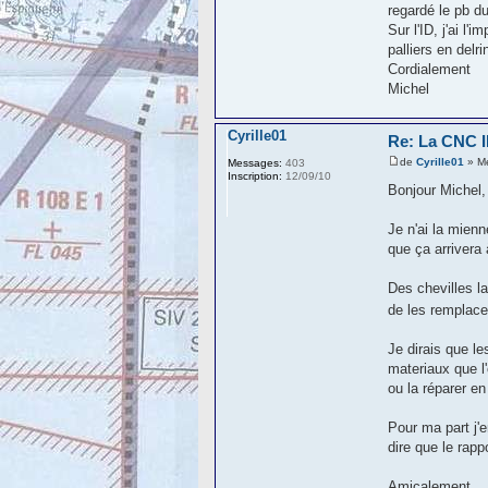
regardé le pb du
Sur l'ID, j'ai l
palliers en delrin
Cordialement
Michel
Cyrille01
Re: La CNC
de
Cyrille01
» Me
Messages:
403
Inscription:
12/09/10
Bonjour Michel,
Je n'ai la mien
que ça arrivera
Des chevilles la
de les remplacer
Je dirais que l
materiaux que l'
ou la réparer e
Pour ma part j'e
dire que le rapp
Amicalement