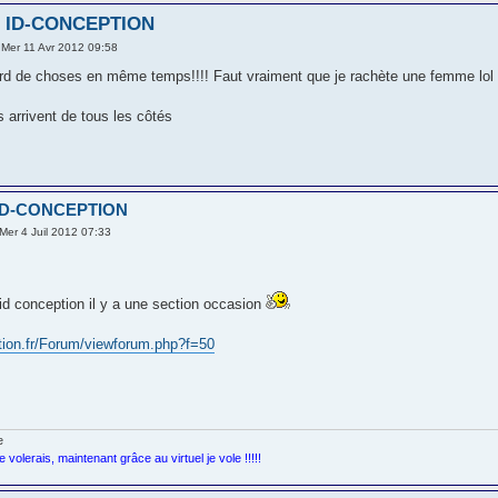
C ID-CONCEPTION
Mer 11 Avr 2012 09:58
iard de choses en même temps!!!! Faut vraiment que je rachète une femme lol
arrivent de tous les côtés
 ID-CONCEPTION
Mer 4 Juil 2012 07:33
 id conception il y a une section occasion
ption.fr/Forum/viewforum.php?f=50
je volerais, maintenant grâce au virtuel je vole !!!!!