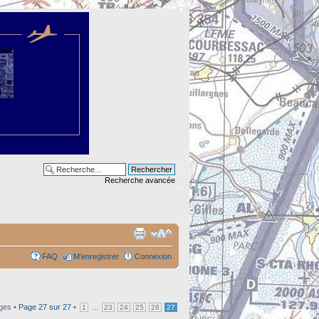
Recherche avancée
FAQ
M’enregistrer
Connexion
ges •
Page
27
sur
27
•
...
1
23
24
25
26
27