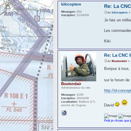
kikicoptere
Re: La CN
Messages:
604
de
kikicoptere
» 
Inscription:
21/04/09
Je fais un mill
Les commandes 
Kiki
Re: La CNC
de
Boutondair
» 
Bonjour à tous,
sur le forum de
Boutondair
Administrateur du site
http://id-conce
Messages:
4180
Inscription:
20/04/09
Localisation:
Ballans (17)
David
proche de Cognac
Petit je rêvais que 