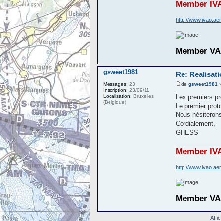
Member IVA
http://www.ivao.a
Member VA 
gsweet1981
Re: Realisati
de
gsweet1981
»
Messages:
23
Inscription:
23/09/11
Les premiers pr
Localisation:
Bruxelles
(Belgique)
Le premier proto
Nous hésiterons
Cordialement,
GHESS
Member IVA
http://www.ivao.a
Member VA 
Affi