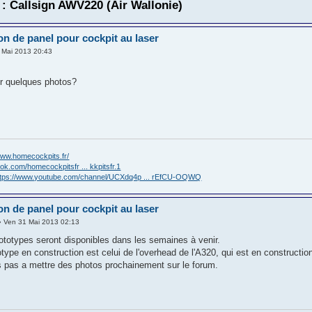
: Callsign AWV220 (Air Wallonie)
on de panel pour cockpit au laser
 Mai 2013 20:43
ir quelques photos?
www.homecockpits.fr/
ok.com/homecockpitsfr ... kkpitsfr.1
ttps://www.youtube.com/channel/UCXdq4p ... rEfCU-OQWQ
on de panel pour cockpit au laser
 Ven 31 Mai 2013 02:13
ototypes seront disponibles dans les semaines à venir.
type en construction est celui de l'overhead de l'A320, qui est en constructio
 pas a mettre des photos prochainement sur le forum.