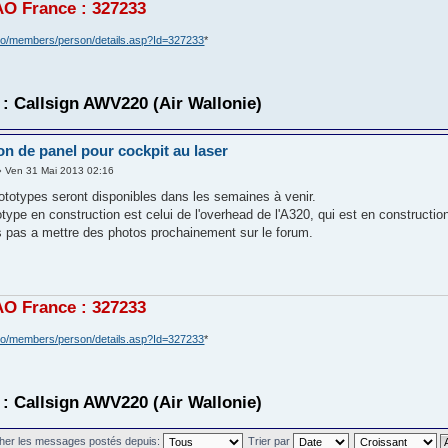
O France : 327233
ero/members/person/details.asp?Id=327233
*
: Callsign AWV220 (Air Wallonie)
on de panel pour cockpit au laser
 Ven 31 Mai 2013 02:16
ototypes seront disponibles dans les semaines à venir.
type en construction est celui de l'overhead de l'A320, qui est en constructio
 pas a mettre des photos prochainement sur le forum.
O France : 327233
ero/members/person/details.asp?Id=327233
*
: Callsign AWV220 (Air Wallonie)
cher les messages postés depuis:
Trier par