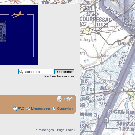
Recherche avancée
FAQ
M’enregistrer
Connexion
4 messages • Page
1
sur
1