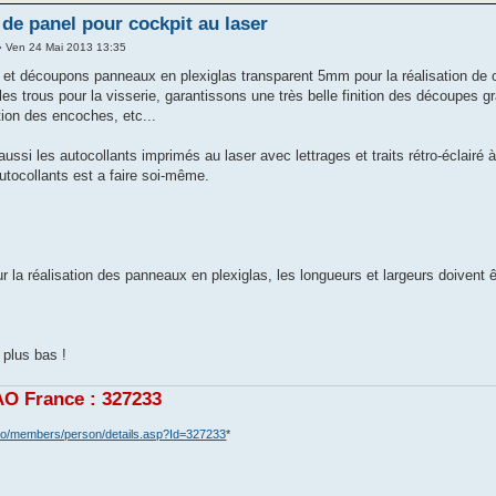
 de panel pour cockpit au laser
 Ven 24 Mai 2013 13:35
et découpons panneaux en plexiglas transparent 5mm pour la réalisation de c
 les trous pour la visserie, garantissons une très belle finition des découpes g
tion des encoches, etc...
ussi les autocollants imprimés au laser avec lettrages et traits rétro-éclairé à
autocollants est a faire soi-même.
our la réalisation des panneaux en plexiglas, les longueurs et largeurs doiven
 plus bas !
O France : 327233
ero/members/person/details.asp?Id=327233
*