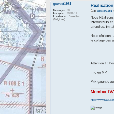
gsweet1981
Realisation
Messages:
23
de
gsweet1981
»
Inscription:
23/09/11
Localisation:
Bruxelles
Nous Réalisons 
(Belgique)
interrupteurs et
arrondies, imita
Nous réalisons a
le collage des 
Attention ! : P
Info en MP.
Prix garantie au
Member IVA
http://www.ivao.a