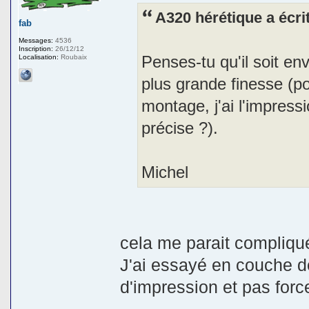
A320 hérétique a écrit
fab
Messages:
4536
Inscription:
26/12/12
Penses-tu qu'il soit en
Localisation:
Roubaix
plus grande finesse (p
montage, j'ai l'impress
précise ?).
Michel
cela me parait compliqué
J'ai essayé en couche d
d'impression et pas for