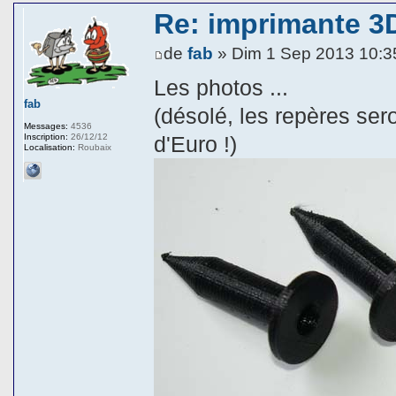
Re: imprimante 3
de
fab
» Dim 1 Sep 2013 10:3
Les photos ...
fab
(désolé, les repères ser
Messages:
4536
Inscription:
26/12/12
d'Euro !)
Localisation:
Roubaix