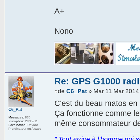
A+
Nono
Re: GPS G1000 radio
de
C6_Pat
» Mar 11 Mar 2014
C'est du beau matos en e
C6_Pat
Ça fonctionne comme le
Messages:
836
même consommateur de 
Inscription:
20/12/11
Localisation:
Devant
l'nordinateur en Alsace
" Tout arrive à l'homme qui sa