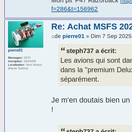
Mon pit' P47 Razorback
htt
f=286&t=156962
Re: Achat MSFS 202
de
pierre01
» Dim 7 Sep 2025
steph737 a écrit:
pierre01
Messages:
1870
Les avions qui sont da
Inscription:
19/04/09
Localisation:
Vers Vesoul
dans la "premium Delux
(Haute Saône)
séparément.
Je m'en doutais bien un
!
steph737 a écrit: