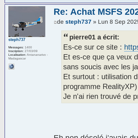
Re: Achat MSFS 202
de
steph737
» Lun 8 Sep 202
pierre01 a écrit:
steph737
Es-ce sur ce site :
http
Messages:
1400
Inscription:
27/03/09
Et es-ce que ça veux di
Localisation:
Antananarivo -
Madagascar
sans soucis avec les j
Et surtout : utilisati
programme RealityXP)
Je n'ai rien trouvé de p
Eh non désolé j'avais du