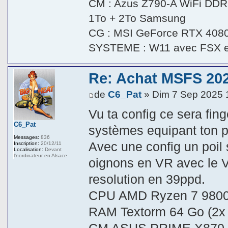
CM : Azus Z790-A WiFi DDR5
1To + 2To Samsung
CG : MSI GeForce RTX 408
SYSTEME : W11 avec FSX 
Re: Achat MSFS 202
de
C6_Pat
» Dim 7 Sep 2025 
Vu ta config ce sera fing
C6_Pat
systèmes equipant ton pit
Messages:
836
Avec une config un poil s
Inscription:
20/12/11
Localisation:
Devant
l'nordinateur en Alsace
oignons en VR avec le V
resolution en 39ppd.
CPU AMD Ryzen 7 9800X
RAM Textorm 64 Go (2