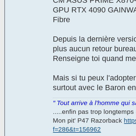
CM ASUS PRIME X870-
GPU RTX 4090 GAINW
Fibre
Depuis la dernière vers
plus aucun retour bureau
Renseigne toi quand mem
Mais si tu peux l'adopt
surtout avec le Baron e
" Tout arrive à l'homme qui sa
.....enfin pas trop longtemp
Mon pit' P47 Razorback
htt
f=286&t=156962