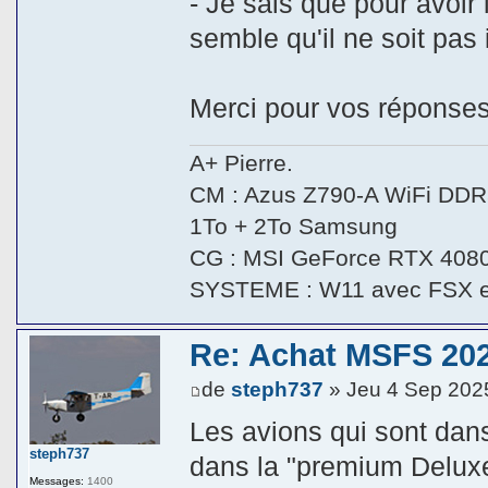
- Je sais que pour avoir l
semble qu'il ne soit pas
Merci pour vos réponses
A+ Pierre.
CM : Azus Z790-A WiFi DDR5
1To + 2To Samsung
CG : MSI GeForce RTX 408
SYSTEME : W11 avec FSX 
Re: Achat MSFS 202
de
steph737
» Jeu 4 Sep 202
Les avions qui sont dans
steph737
dans la "premium Deluxe"
Messages:
1400