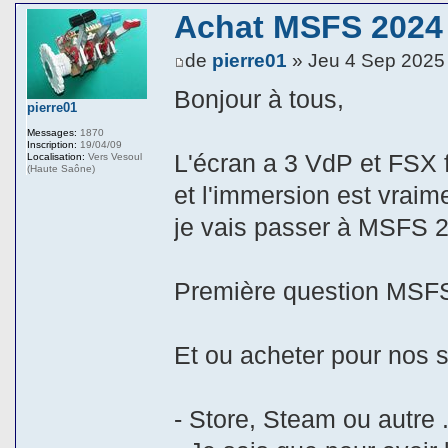
Achat MSFS 2024 
de
pierre01
» Jeu 4 Sep 2025
Bonjour à tous,
pierre01
Messages:
1870
Inscription:
19/04/09
L'écran a 3 VdP et FSX 
Localisation:
Vers Vesoul
(Haute Saône)
et l'immersion est vraim
je vais passer à MSFS 2
Première question MSF
Et ou acheter pour nos s
- Store, Steam ou autre .