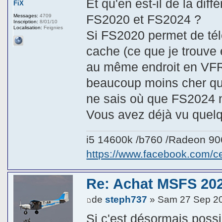
Et qu'en est-il de la di
FiX
FS2020 et FS2024 ?
Messages:
4709
Inscription:
8/01/10
Localisation:
Feignies
Si FS2020 permet de tél
cache (ce que je trouve
au même endroit en VFR
beaucoup moins cher qu'un
ne sais où que FS2024 ne
Vous avez déjà vu quelq
i5 14600k /b760 /Radeon 9
https://www.facebook.com/
Re: Achat MSFS 202
de
steph737
» Sam 27 Sep 2
Si c'est désormais possi