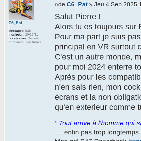
de
C6_Pat
» Jeu 4 Sep 2025 
Salut Pierre !
C6_Pat
Alors tu es toujours sur 
Messages:
836
Pour ma part je suis p
Inscription:
20/12/11
Localisation:
Devant
l'nordinateur en Alsace
principal en VR surtout d
C'est un autre monde, m
pour moi 2024 enterre tou
Après pour les compatibi
n'en sais rien, mon cockp
écrans et la non obligat
qu'en exterieur comme tu
" Tout arrive à l'homme qui sa
.....enfin pas trop longtemp