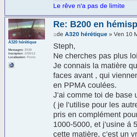
Le rêve n'a pas de limite
Re: B200 en hémis
de
A320 hérétique
» Ven 10 M
A320 hérétique
Steph,
Messages:
3539
Ne cherches pas plus loi
Inscription:
2/09/12
Localisation:
Pornic
Je connais la matière qu
faces avant , qui viennen
en PPMA coulées.
J'ai comme toi de base 
( je l'utilise pour les au
pris en complément pour
1000-5000, et j'usine á
cette matière, c'est un v