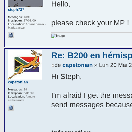
Hello,
steph737
Messages:
1399
please check your MP !
Inscription:
27/03/09
Localisation:
Antananarivo -
Madagascar
Re: B200 en hémis
de
capetonian
» Lun 20 Mai 
Hi Steph,
capetonian
Messages:
29
I'm afraid I get the mes
Inscription:
6/01/13
Localisation:
Almere -
netherlands
send messages because 