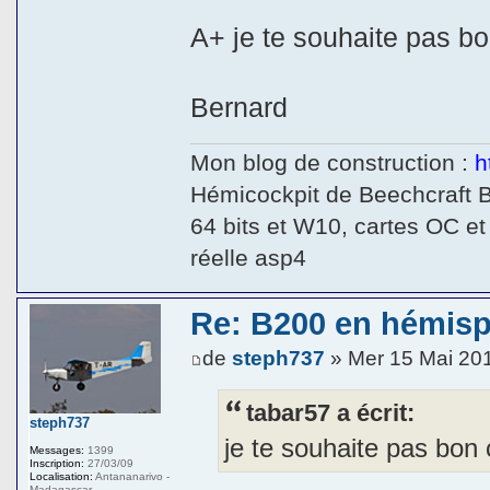
A+ je te souhaite pas bo
Bernard
Mon blog de construction :
h
Hémicockpit de Beechcraft 
64 bits et W10, cartes OC et
réelle asp4
Re: B200 en hémis
de
steph737
» Mer 15 Mai 20
tabar57 a écrit:
steph737
je te souhaite pas bon 
Messages:
1399
Inscription:
27/03/09
Localisation:
Antananarivo -
Madagascar