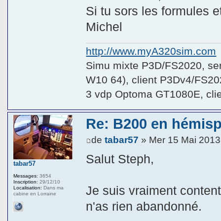
Si tu sors les formules e
Michel
http://www.myA320sim.com
Simu mixte P3D/FS2020, se
W10 64), client P3Dv4/FS20
3 vdp Optoma GT1080E, cli
Re: B200 en hémis
de
tabar57
» Mer 15 Mai 2013
Salut Steph,
tabar57
Messages:
3654
Inscription:
29/12/10
Je suis vraiment content
Localisation:
Dans ma
cabine en Lorraine
n'as rien abandonné.