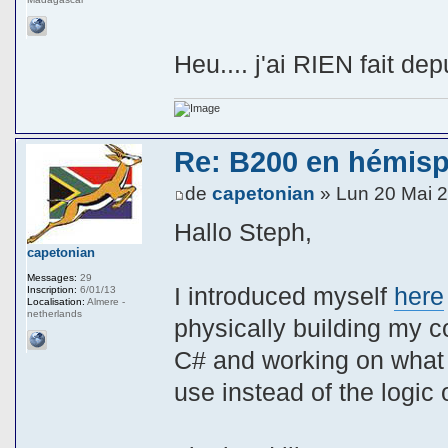
Heu.... j'ai RIEN fait d
Re: B200 en hémis
de
capetonian
» Lun 20 Mai 
Hallo Steph,
capetonian
Messages:
29
I introduced myself
here
Inscription:
6/01/13
Localisation:
Almere -
netherlands
physically building my c
C# and working on what I
use instead of the logic