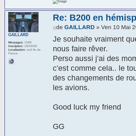
Re: B200 en hémis
de
GAILLARD
» Ven 10 Mai 2
GAILLARD
Je souhaite vraiment que
Messages:
1568
Inscription:
19/04/09
nous faire rêver.
Localisation:
sud Ile de
France
Perso aussi j'ai des mom
c'est comme cela.. le to
des changements de rou
les avions.
Good luck my friend
GG