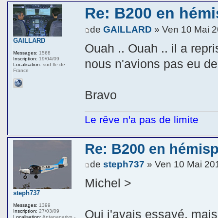
Re: B200 en hémi
de
GAILLARD
» Ven 10 Mai 2
GAILLARD
Ouah .. Ouah .. il a repri
Messages:
1568
Inscription:
19/04/09
nous n'avions pas eu de
Localisation:
sud Ile de
France
Bravo
Le rêve n'a pas de limite
Re: B200 en hémis
de
steph737
» Ven 10 Mai 20
Michel >
steph737
Messages:
1399
Oui j'avais essayé, mai
Inscription:
27/03/09
Localisation:
Antananarivo -