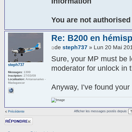
Information
You are not authorised
Re: B200 en hémis
de
steph737
» Lun 20 Mai 20
Sure, your MP must be l
steph737
moderator for unlock in
Messages:
1399
Inscription:
27/03/09
Localisation:
Antananarivo -
Madagascar
Anyway, I've found your 
Afficher les messages postés depuis:
Précédente
Répondre