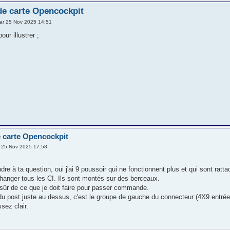
de carte Opencockpit
ar 25 Nov 2025 14:51
pour illustrer ;
 carte Opencockpit
 25 Nov 2025 17:58
dre à ta question, oui j'ai 9 poussoir qui ne fonctionnent plus et qui sont r
hanger tous les CI. Ils sont montés sur des berceaux.
e sûr de ce que je doit faire pour passer commande.
u post juste au dessus, c'est le groupe de gauche du connecteur (4X9 entrée
ssez clair.