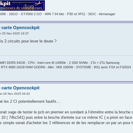
600K - 16GO - GTX560 2 GO - WIN 7 64 bits - P3D et XP11 - SIOC - Airmanager
 carte Opencockpit
r 25 Nov 2025 19:37
tis 2 circuits pour lever le doute ?
WiFi DDR5 64GB - CPU : Intel core i9-14900k - 2 SSD NVMe : 1To + 2To Samsung
 RTX 4080 16GB RAM GDDR6 - Alim : MSI 1000W - SYSTEME : W11 avec FSX et FS2024
 carte Opencockpit
er 26 Nov 2025 04:42
né les 2 CI potentiellement fautifs....
serait sage de tester le pcb en premier en sondant à l'ohmètre entre la broche 
 10 ( 74hc541) puis entre la broche d'entrée sur ce même IC ( a priori en face )
s simple serait d'acheter les 2 références et de les remplacer un par un pour t