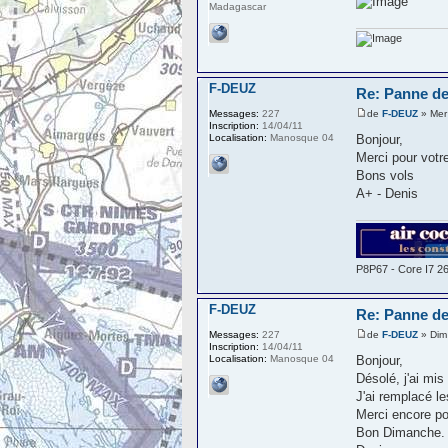
Madagascar
F-DEUZ
Re: Panne de
de
F-DEUZ
» Mer
Messages:
227
Inscription:
14/04/11
Bonjour,
Localisation:
Manosque 04
Merci pour votre
Bons vols
A+ - Denis
P8P67 - Core I7 2
F-DEUZ
Re: Panne de
de
F-DEUZ
» Dim
Messages:
227
Inscription:
14/04/11
Bonjour,
Localisation:
Manosque 04
Désolé, j'ai mi
J'ai remplacé l
Merci encore po
Bon Dimanche.