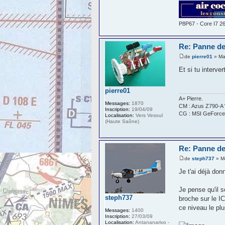
P8P67 - Core I7 2
Re: Panne de
de
pierre01
» Ma
Et si tu interver
pierre01
A+ Pierre.
Messages:
1870
CM : Azus Z790-A 
Inscription:
19/04/09
CG : MSI GeForce
Localisation:
Vers Vesoul
(Haute Saône)
Re: Panne de
de
steph737
» M
Je t'ai déjà don
Je pense qu'il 
steph737
broche sur le IC
ce niveau le plu
Messages:
1400
Inscription:
27/03/09
Localisation:
Antananarivo -