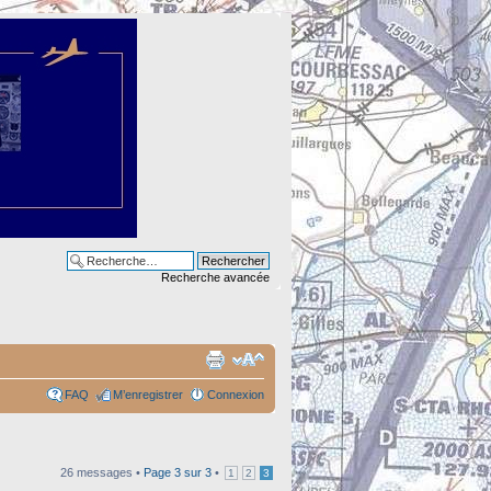
Recherche avancée
FAQ
M’enregistrer
Connexion
26 messages •
Page
3
sur
3
•
1
2
3