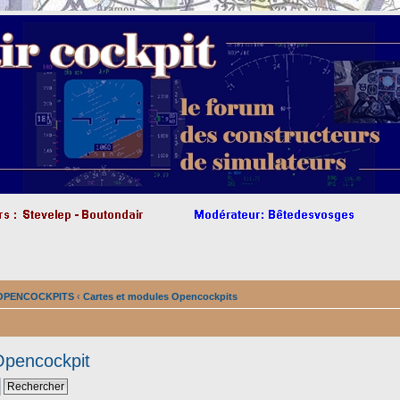
s OPENCOCKPITS
‹
Cartes et modules Opencockpits
Opencockpit