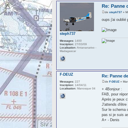
Re: Panne 
de
steph737
» M
oups j'ai oublié 
steph737
Messages:
1400
Inscription:
27/03/09
Localisation:
Antananarivo -
Madagascar
F-DEUZ
Re: Panne de
de
F-DEUZ
» Mar
Messages:
227
Inscription:
14/04/11
+ 4Bonjour :
Localisation:
Manosque 04
FAB, pour répon
Après je peux c
J'attends d'êtr
Sur le schema d
pas si je suis a
A+ - Denis