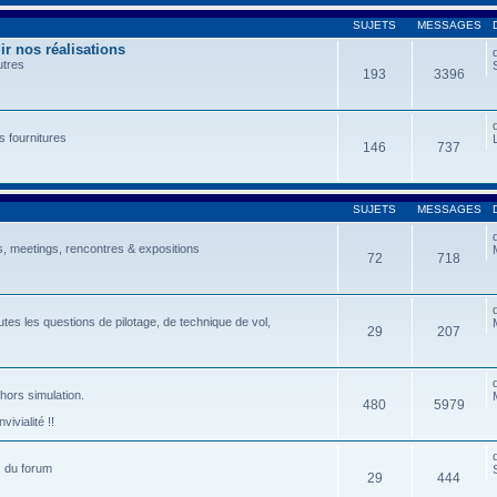
SUJETS
MESSAGES
r nos réalisations
utres
193
3396
s fournitures
146
737
SUJETS
MESSAGES
, meetings, rencontres & expositions
72
718
tes les questions de pilotage, de technique de vol,
29
207
 hors simulation.
480
5979
ivialité !!
s du forum
29
444