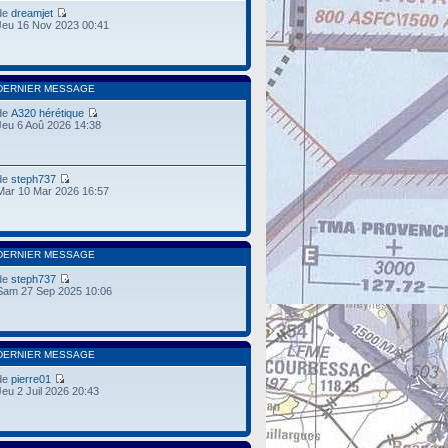
de
dreamjet
Jeu 16 Nov 2023 00:41
DERNIER MESSAGE
de
A320 hérétique
Jeu 6 Aoû 2026 14:38
de
steph737
Mar 10 Mar 2026 16:57
DERNIER MESSAGE
de
steph737
Sam 27 Sep 2025 10:06
DERNIER MESSAGE
de
pierre01
Jeu 2 Juil 2026 20:43