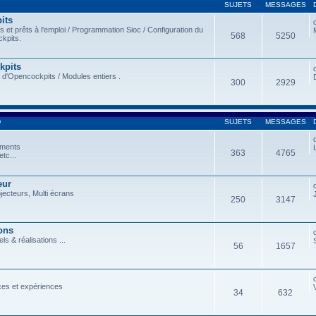
SUJETS
MESSAGES
its
et prêts à l'emploi / Programmation Sioc / Configuration du
568
5250
kpits.
kpits
 d'Opencockpits / Modules entiers .
300
2929
D
SUJETS
MESSAGES
ements
363
4765
tc...
eur
ojecteurs, Multi écrans
250
3147
ons
ls & réalisations ...
56
1657
ces et expériences
34
632