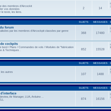
le des membres d'Aircockit
2
14
fier vos données
le texte, les liens.
SUJETS
MESSAGES
 du forum
éalisées par les membres d'Aircockpit classées par genre
368
17480
 de cockpits
e bord / Plans / Commandes de vols / Modules de "fabrication
852
15528
ux & Techniques .
SUJETS
MESSAGES
 les autres
107
1488
SUJETS
MESSAGES
 d'interface
view, Air Manager, LUA, Arduino ...
874
16156
ELL