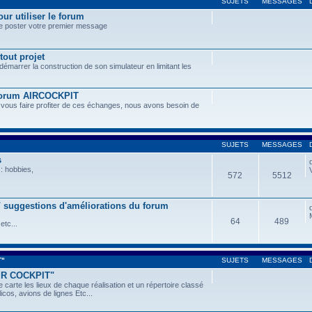
SUJETS
MESSAGES
ur utiliser le forum
de poster votre premier message
tout projet
 démarrer la construction de son simulateur en limitant les
 forum AIRCOCKPIT
 vous faire profiter de ces échanges, nous avons besoin de
SUJETS
MESSAGES
s
: hobbies,
572
5512
 / suggestions d'améliorations du forum
64
489
etc...
T"
SUJETS
MESSAGES
AIR COCKPIT"
 carte les lieux de chaque réalisation et un répertoire classé
icos, avions de lignes Etc...