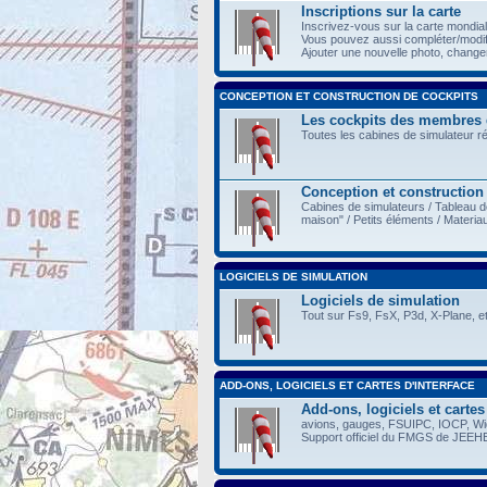
Inscriptions sur la carte
Inscrivez-vous sur la carte mondia
Vous pouvez aussi compléter/modi
Ajouter une nouvelle photo, changer 
CONCEPTION ET CONSTRUCTION DE COCKPITS
Les cockpits des membres
Toutes les cabines de simulateur r
Conception et construction
Cabines de simulateurs / Tableau d
maison" / Petits éléments / Materia
LOGICIELS DE SIMULATION
Logiciels de simulation
Tout sur Fs9, FsX, P3d, X-Plane, et
ADD-ONS, LOGICIELS ET CARTES D'INTERFACE
Add-ons, logiciels et cartes
avions, gauges, FSUIPC, IOCP, Wide
Support officiel du FMGS de JEEH