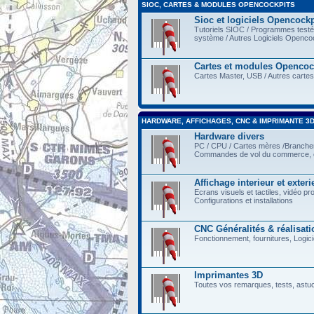
SIOC, CARTES & MODULES OPENCOCKPITS
Sioc et logiciels Opencockp
Tutoriels SIOC / Programmes testés 
système / Autres Logiciels Opencoc
Cartes et modules Opencoc
Cartes Master, USB / Autres cartes
HARDWARE, AFFICHAGES, CNC & IMPRIMANTE 3
Hardware divers
PC / CPU / Cartes mères /Branch
Commandes de vol du commerce, e
Affichage interieur et exteri
Ecrans visuels et tactiles, vidéo pr
Configurations et installations
CNC Généralités & réalisati
Fonctionnement, fournitures, Logicie
Imprimantes 3D
Toutes vos remarques, tests, astu