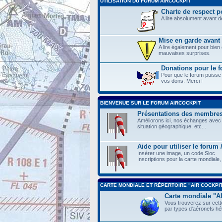
UTILISATION DU FORUM AIRCOCKPIT
Charte de respect po
A lire absolument avant 
Mise en garde avant 
A lire également pour bien
mauvaises surprises.
Donations pour le
Pour que le forum puisse
vos dons. Merci !
BIENVENUE SUR LE FORUM AIRCOCKPIT
Présentations des membre
Améliorons ici, nos échanges avec 
situation géographique, etc...
Aide pour utiliser le forum
Insérer une image, un code Sioc
Inscriptions pour la carte mondiale, 
CARTE MONDIALE ET RÉPERTOIRE "AIR COCKPI
Carte mondiale "
Vous trouverez sur cette
par types d'aéronefs hél