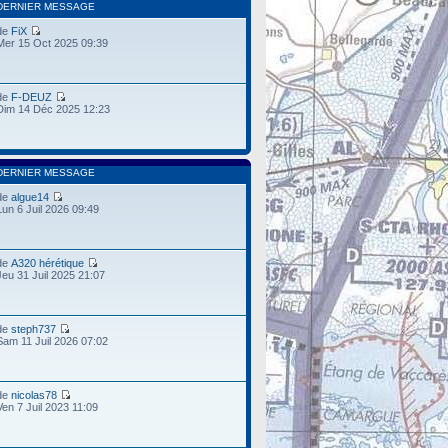
DERNIER MESSAGE
de
FiX
Mer 15 Oct 2025 09:39
de
F-DEUZ
Dim 14 Déc 2025 12:23
DERNIER MESSAGE
de
algue14
Lun 6 Juil 2026 09:49
de
A320 hérétique
Jeu 31 Juil 2025 21:07
de
steph737
Sam 11 Juil 2026 07:02
de
nicolas78
Ven 7 Juil 2023 11:09