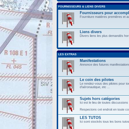
FOURNISSEURS & LIENS DIVERS
Fournisseurs pour accompli
Fourniture matières premières et a
Liens divers
Divers liens les plus demandés hor
LES EXTRAS
Manifestations
Annonce des futures manifestations
Le coin des pilotes
Le rendez-vous des pilotes pour tou
d'aéronautique, etc ...
Sujets hors catégories
Ici est le lieu de toutes discussions
Respectons cet endroit en toute conv
LES TUTOS
Ici sont stockés tous les bons tuto