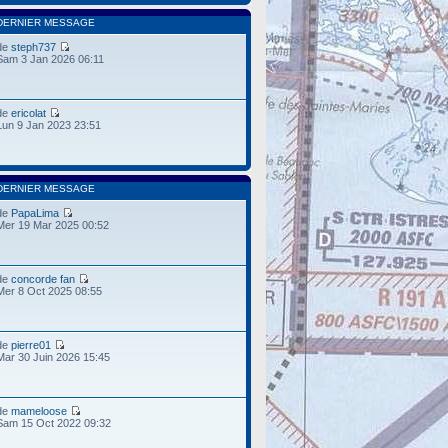
DERNIER MESSAGE
de
steph737
Sam 3 Jan 2026 06:11
de
ericolat
Lun 9 Jan 2023 23:51
DERNIER MESSAGE
de
PapaLima
Mer 19 Mar 2025 00:52
de
concorde fan
Mer 8 Oct 2025 08:55
de
pierre01
Mar 30 Juin 2026 15:45
de
mameloose
Sam 15 Oct 2022 09:32